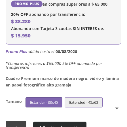
en compras superiores a
$
65.000
:
PROMO PLUS
20% OFF
abonando por transferencia:
$
38.280
Abonando con Tarjeta 3 cuotas
SIN INTERES
de:
$
15.950
Promo Plus
válida hasta el
06/08/2026
´*Compras inferiores a $65.000 5% OFF abonando por
transferencia
Cuadro Premium marco de madera negro, vidrio y lámina
en papel fotográfico alto gramaje
Tamaño
Estandar - 33x45
Extended - 45x63
Cuadro