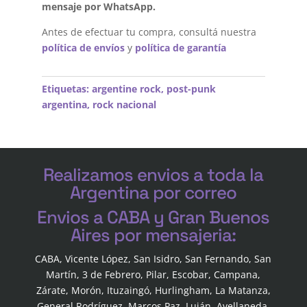
mensaje por WhatsApp.
Antes de efectuar tu compra, consultá nuestra
política de envíos
y
política de garantía
Etiquetas:
argentine rock
,
post-punk
argentina
,
rock nacional
Realizamos envios a toda la
Argentina por correo
Envios a CABA y Gran Buenos
Aires por mensajeria:
CABA, Vicente López, San Isidro, San Fernando, San
Martín, 3 de Febrero, Pilar, Escobar, Campana,
Zárate, Morón, Ituzaingó, Hurlingham, La Matanza,
General Rodríguez, Marcos Paz, Luján, Avellaneda,