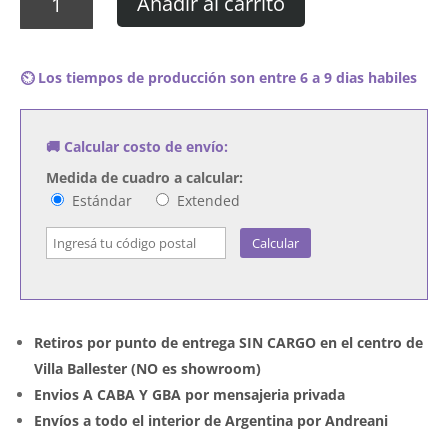
Añadir al carrito
Virus
-
En
⏲️ Los tiempos de producción son entre 6 a 9 dias habiles
Vivo-
Vol.2
cantidad
🚚 Calcular costo de envío:
Medida de cuadro a calcular:
Estándar
Extended
Calcular
Retiros por punto de entrega SIN CARGO en el centro de
Villa Ballester (NO es showroom)
Envios A CABA Y GBA por mensajeria privada
Envíos a todo el interior de Argentina por Andreani