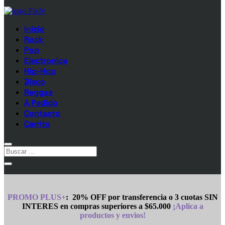
Inicio
Rock
Pop
Electronica
Hip-Hop
Disco
Reggae
A Pedido
Contacto
Carrito
PROMO PLUS+
:
20% OFF por transferencia o 3 cuotas SIN
INTERES en compras superiores a $65.000
¡Aplica a
productos y envios!