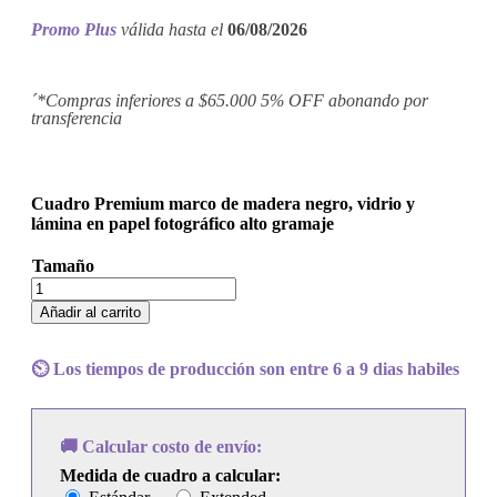
Promo Plus
válida hasta el
06/08/2026
´*Compras inferiores a $65.000 5% OFF abonando por
transferencia
Cuadro Premium marco de madera negro, vidrio y
lámina en papel fotográfico alto gramaje
Tamaño
Cuadro
Virus
Añadir al carrito
-
Carnavalsorkest
Virus
⏲️ Los tiempos de producción son entre 6 a 9 dias habiles
cantidad
🚚 Calcular costo de envío:
Medida de cuadro a calcular: