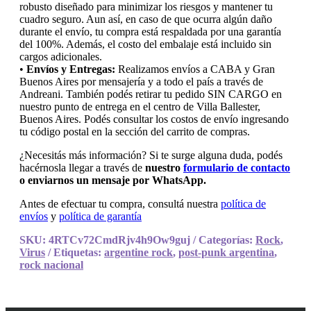
robusto diseñado para minimizar los riesgos y mantener tu
cuadro seguro. Aun así, en caso de que ocurra algún daño
durante el envío, tu compra está respaldada por una garantía
del 100%. Además, el costo del embalaje está incluido sin
cargos adicionales.
•
Envíos y Entregas:
Realizamos envíos a CABA y Gran
Buenos Aires por mensajería y a todo el país a través de
Andreani. También podés retirar tu pedido SIN CARGO en
nuestro punto de entrega en el centro de Villa Ballester,
Buenos Aires. Podés consultar los costos de envío ingresando
tu código postal en la sección del carrito de compras.
¿Necesitás más información? Si te surge alguna duda, podés
hacérnosla llegar a través de
nuestro
formulario de contacto
o enviarnos un mensaje por WhatsApp.
Antes de efectuar tu compra, consultá nuestra
política de
envíos
y
política de garantía
SKU:
4RTCv72CmdRjv4h9Ow9guj
Categorías:
Rock
,
Virus
Etiquetas:
argentine rock
,
post-punk argentina
,
rock nacional