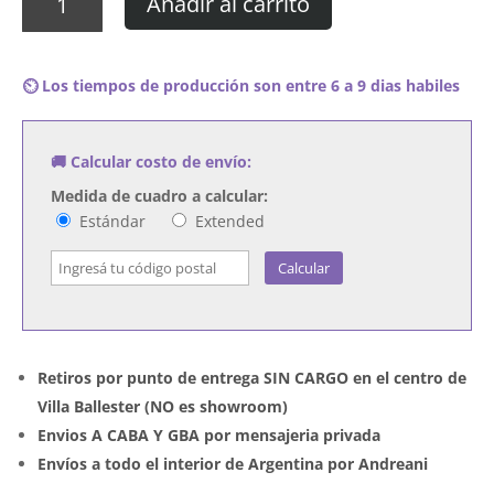
Añadir al carrito
Virus
-
Agujero
⏲️ Los tiempos de producción son entre 6 a 9 dias habiles
Interior
cantidad
🚚 Calcular costo de envío:
Medida de cuadro a calcular:
Estándar
Extended
Calcular
Retiros por punto de entrega SIN CARGO en el centro de
Villa Ballester (NO es showroom)
Envios A CABA Y GBA por mensajeria privada
Envíos a todo el interior de Argentina por Andreani