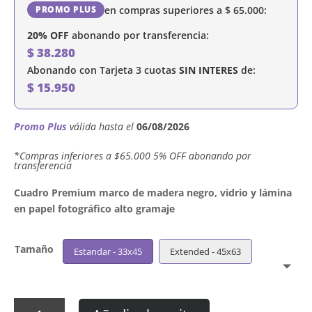
en compras superiores a
$
65.000
:
PROMO PLUS
20% OFF
abonando por transferencia:
$
38.280
Abonando con Tarjeta 3 cuotas
SIN INTERES
de:
$
15.950
Promo Plus
válida hasta el
06/08/2026
´*Compras inferiores a $65.000 5% OFF abonando por
transferencia
Cuadro Premium marco de madera negro, vidrio y lámina
en papel fotográfico alto gramaje
Tamaño
Estandar - 33x45
Extended - 45x63
Cuadro