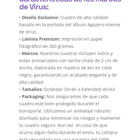
de Virus:
•
Diseño Exclusivo:
Cuadro de alta calidad
basado en la portada del álbum Agujero Interior
de Virus.
•
Lámina Premium:
Impresión en papel
fotográfico de 260 gramos.
•
Marcos:
Nuestros cuadros incluyen vidrio y
están enmarcados con varilla chata de 2 cm de
ancho, elaborada en madera de kiri en color
negro, garantizando un acabado elegante y de
alta calidad.
•
Tamaños:
Estándar 33×45 o Extended 45×63
•
Packaging:
Nos aseguramos de que cada
cuadro esté bien protegido durante el
transporte. Utilizamos un embalaje robusto
diseñado para minimizar los riesgos y mantener
tu cuadro seguro. Aun así, en caso de que
ocurra algún daño durante el envío, tu compra
está respaldada por una garantía del 100%.