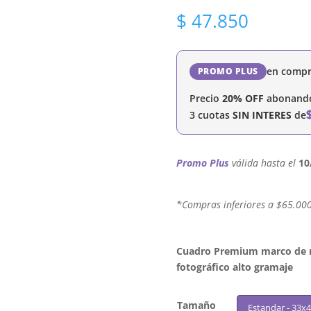
$
47.850
en compr
PROMO PLUS
Precio
20% OFF
abonando 
3 cuotas
SIN INTERES
de
Promo Plus
válida hasta el
10
´*Compras inferiores a $65.00
Cuadro Premium marco de ma
fotográfico alto gramaje
Tamaño
Estandar - 33x