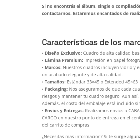
Si no encontrás el álbum, single o compilaci
contactarnos. Estaremos encantados de realiz
Características de los marc
•
Diseño Exclusivo:
Cuadro de alta calidad bas
•
Lámina Premium:
Impresión en papel fotogr
•
Marcos:
Nuestros cuadros incluyen vidrio y e
un acabado elegante y de alta calidad.
•
Tamaños:
Estándar 33×45 o Extended 45×63
•
Packaging:
Nos aseguramos de que cada cuadr
riesgos y mantener tu cuadro seguro. Aun así,
Además, el costo del embalaje está incluido si
•
Envíos y Entregas:
Realizamos envíos a CABA 
CARGO en nuestro punto de entrega en el centro
del carrito de compras.
¿Necesitás más información? Si te surge algun