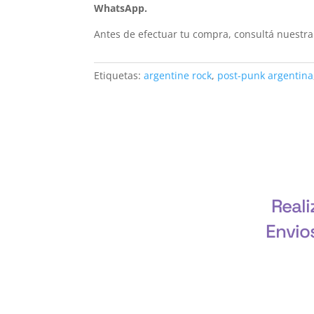
WhatsApp.
Antes de efectuar tu compra, consultá nuestr
Etiquetas:
argentine rock
,
post-punk argentina
Reali
Envio
CABA, Vicente López, San Isidro, San Fernand
Rodríguez, Marcos Paz, Luján, Avel