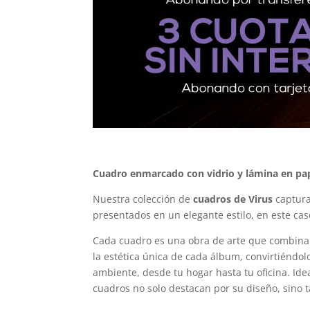
Cuadro enmarcado con vidrio y lámina en pap
Nuestra colección de
cuadros de Virus
captura
presentados en un elegante estilo, en este ca
Cada cuadro es una obra de arte que combina 
la estética única de cada álbum, convirtiéndo
ambiente, desde tu hogar hasta tu oficina. Ide
cuadros no solo destacan por su diseño, sino 