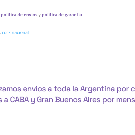
a
política de envíos
y
política de garantía
,
rock nacional
zamos envios a toda la Argentina por 
s a CABA y Gran Buenos Aires por mensa
o, San Martín, 3 de Febrero, Pilar, Escobar, Campana, Zárate, Moró
laneda, Lanús, Lomas de Zamora, Ensenada, Berisso, La Plata, Pres