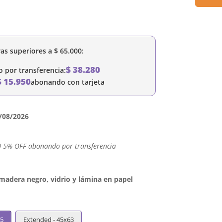
as superiores a
$
65.000
:
$
38.280
por transferencia:
$
15.950
abonando con tarjeta
/08/2026
0 5% OFF abonando por transferencia
dera negro, vidrio y lámina en papel
45
Extended - 45x63