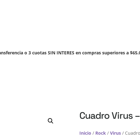
nicio
Rock
Pop
Electronica
Hip-Hop
Disco
Reggae
nsferencia o 3 cuotas SIN INTERES en compras superiores a $65.
Cuadro Virus –
Inicio
/
Rock
/
Virus
/ Cuadro 