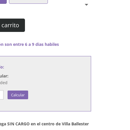
 carrito
n son entre 6 a 9 dias habiles
ío:
ular:
nded
Calcular
ega SIN CARGO en el centro de Villa Ballester