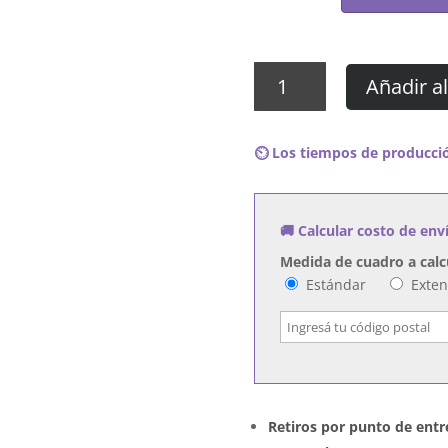
Cuadro
Añadir al
Virus
-
Vivo
⏲️ Los tiempos de producció
cantidad
🚚 Calcular costo de env
Medida de cuadro a calc
Estándar
Exte
Retiros por punto de entr