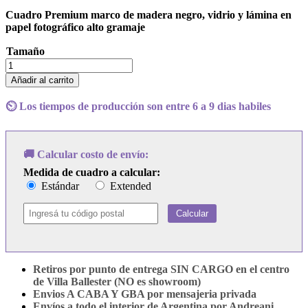
Cuadro Premium marco de madera negro, vidrio y lámina en
papel fotográfico alto gramaje
Tamaño
Cuadro
Patricio
Añadir al carrito
Rey
y
⏲️ Los tiempos de producción son entre 6 a 9 dias habiles
sus
Redonditos
de
Ricota
🚚 Calcular costo de envío:
-
Medida de cuadro a calcular:
Un
Estándar
Extended
Baión
para
el
Calcular
Ojo
Idiota
cantidad
Retiros por punto de entrega SIN CARGO en el centro
de Villa Ballester (NO es showroom)
Envios A CABA Y GBA por mensajeria privada
Envíos a todo el interior de Argentina por Andreani