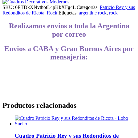
SKU:
6ETDkXNvthotL4pKkXFg4L
Categorías:
Patricio Rey y sus
Redonditos de Ricota
,
Rock
Etiquetas:
argentine rock
,
rock
Realizamos envios a toda la Argentina
por correo
Envios a CABA y Gran Buenos Aires por
mensajeria:
CABA, Vicente López, San Isidro, San Fernando, San Martín, 3 de
Febrero, Pilar, Escobar, Campana, Zárate, Morón, Ituzaingó,
Hurlingham, La Matanza, General Rodríguez, Marcos Paz, Luján,
Avellaneda, Lanús, Lomas de Zamora, Ensenada, Berisso, La Plata,
Presidente Perón, San Vicente, Cañuelas
Productos relacionados
Cuadro Patricio Rey y sus Redonditos de