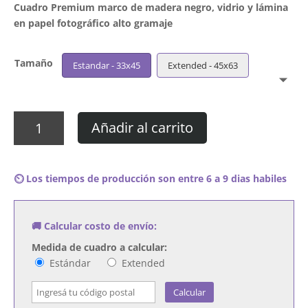
Cuadro Premium marco de madera negro, vidrio y lámina
en papel fotográfico alto gramaje
Tamaño
Estandar - 33x45
Extended - 45x63
Cuadro
Añadir al carrito
Patricio
Rey
y
⏲️ Los tiempos de producción son entre 6 a 9 dias habiles
sus
Redonditos
de
🚚 Calcular costo de envío:
Ricota
-
Medida de cuadro a calcular:
Momo
Estándar
Extended
Sampler
cantidad
Calcular