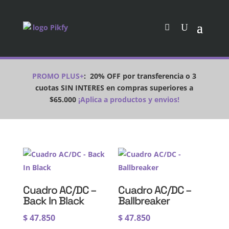
PROMO PLUS+
:
20% OFF por transferencia o 3
cuotas SIN INTERES en compras superiores a
$65.000
¡Aplica a productos y envios!
Cuadro AC/DC –
Cuadro AC/DC –
Back In Black
Ballbreaker
$
47.850
$
47.850