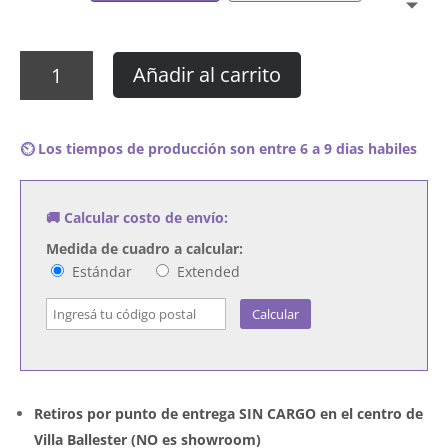
Cuadro
Añadir al carrito
Patricio
Rey
y
⏲️ Los tiempos de producción son entre 6 a 9 dias habiles
sus
Redonditos
de
🚚 Calcular costo de envío:
Ricota
-
Medida de cuadro a calcular:
Lobo
Estándar
Extended
Suelto
cantidad
Calcular
Retiros por punto de entrega SIN CARGO en el centro de
Villa Ballester (NO es showroom)