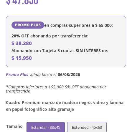
$
47.850
en compras superiores a
$
65.000
:
PROMO PLUS
20% OFF
abonando por transferencia:
$
38.280
Abonando con Tarjeta 3 cuotas
SIN INTERES
de:
$
15.950
Promo Plus
válida hasta el
06/08/2026
´*Compras inferiores a $65.000 5% OFF abonando por
transferencia
Cuadro Premium marco de madera negro, vidrio y lámina
en papel fotográfico alto gramaje
Tamaño
Estandar - 33x45
Extended - 45x63