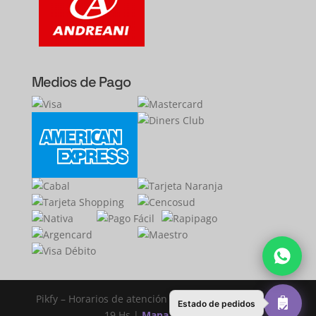
Medios de Pago
Pikfy – Horarios de atención lunes a viernes de 11 a
Estado de pedidos
19 Hs |
Mapa Del Sitio