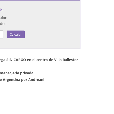
ío:
ular:
nded
Calcular
ega SIN CARGO en el centro de Villa Ballester
mensajeria privada
 de Argentina por Andreani