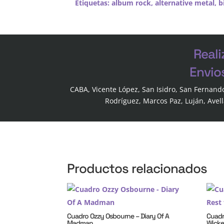
Etiquetas:
album rock
,
alternative metal
,
b
Reali
Envio
CABA, Vicente López, San Isidro, San Fernand
Rodríguez, Marcos Paz, Luján, Avel
Productos relacionados
Cuadro Ozzy Osbourne – Diary Of A
Cuadr
Madman
Wick