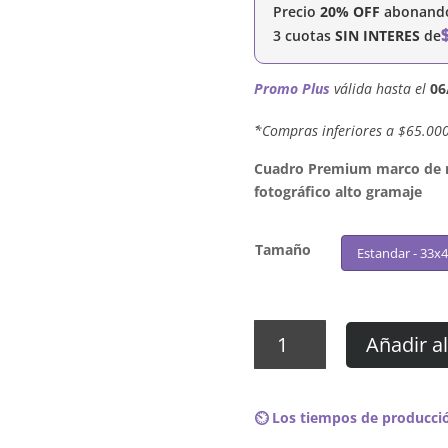
Precio
20% OFF
abonando 
3 cuotas
SIN INTERES
de
Promo Plus
válida hasta el
06
´*Compras inferiores a $65.00
Cuadro Premium marco de ma
fotográfico alto gramaje
Tamaño
Estandar - 33x
Cuadro
Añadir al
Ozzy
Osbourne
-
⏲️ Los tiempos de producció
Under
Cover