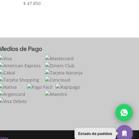
$
47.850
Medios de Pago
Estado de pedidos
itio