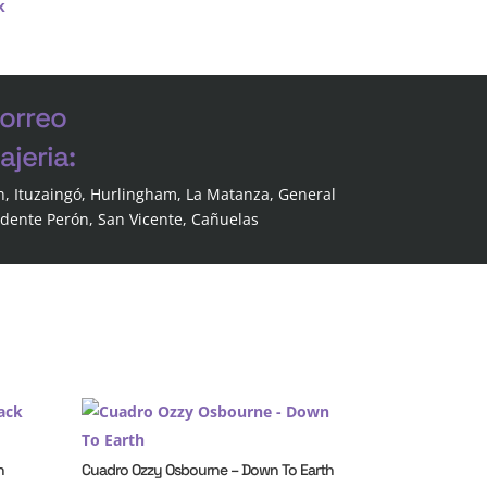
k
correo
jeria:
n, Ituzaingó, Hurlingham, La Matanza, General
idente Perón, San Vicente, Cañuelas
n
Cuadro Ozzy Osbourne – Down To Earth