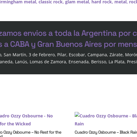
irmingham metal
,
classic rock
,
glam metal
,
hard rock
,
metal
,
roc
zamos envios a toda la Argentina por 
s a CABA y Gran Buenos Aires por mensa
o, San Martín, 3 de Febrero, Pilar, Escobar, Campana, Zárate, Moró
laneda, Lanús, Lomas de Zamora, Ensenada, Berisso, La Plata, Pres
o Ozzy Osbourne – No Rest for the
Cuadro Ozzy Osbourne – Black Rai
ed