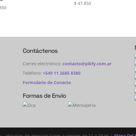
$
47.850
850
Contáctenos
Correo electrónico:
contacto@pikfy.com.ar
Teléfono:
+549 11 2685 8380
Formulario de Conacto
Formas de Envío
fy – Horarios de atención lunes a viernes de 11 a 19 Hs |
Mapa Del S