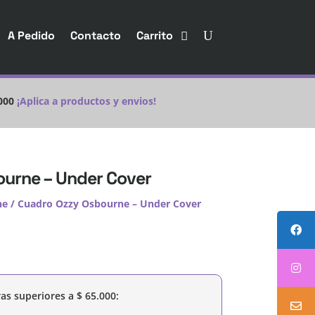
A Pedido
Contacto
Carrito
000
¡Aplica a productos y envios!
urne – Under Cover
ne
/ Cuadro Ozzy Osbourne – Under Cover
as superiores a
$
65.000
: