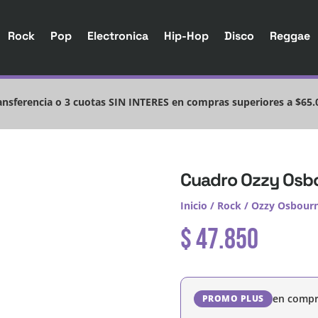
Rock
Pop
Electronica
Hip-Hop
Disco
Reggae
nsferencia o 3 cuotas SIN INTERES en compras superiores a $65.
Cuadro Ozzy Osbo
Inicio
/
Rock
/
Ozzy Osbour
$
47.850
en compr
PROMO PLUS