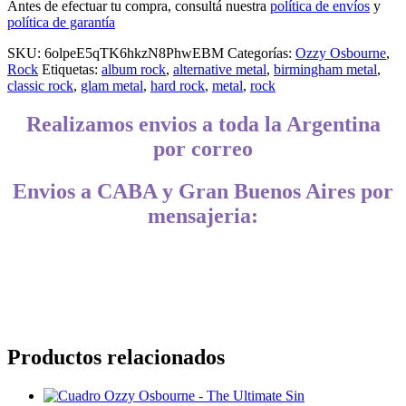
Antes de efectuar tu compra, consultá nuestra
política de envíos
y
política de garantía
SKU:
6olpeE5qTK6hkzN8PhwEBM
Categorías:
Ozzy Osbourne
,
Rock
Etiquetas:
album rock
,
alternative metal
,
birmingham metal
,
classic rock
,
glam metal
,
hard rock
,
metal
,
rock
Realizamos envios a toda la Argentina
por correo
Envios a CABA y Gran Buenos Aires por
mensajeria:
CABA, Vicente López, San Isidro, San Fernando, San Martín, 3 de
Febrero, Pilar, Escobar, Campana, Zárate, Morón, Ituzaingó,
Hurlingham, La Matanza, General Rodríguez, Marcos Paz, Luján,
Avellaneda, Lanús, Lomas de Zamora, Ensenada, Berisso, La Plata,
Presidente Perón, San Vicente, Cañuelas
Productos relacionados