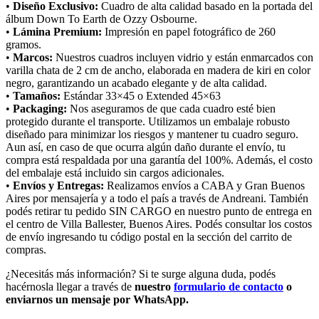
•
Diseño Exclusivo:
Cuadro de alta calidad basado en la portada del
álbum Down To Earth de Ozzy Osbourne.
•
Lámina Premium:
Impresión en papel fotográfico de 260
gramos.
•
Marcos:
Nuestros cuadros incluyen vidrio y están enmarcados con
varilla chata de 2 cm de ancho, elaborada en madera de kiri en color
negro, garantizando un acabado elegante y de alta calidad.
•
Tamaños:
Estándar 33×45 o Extended 45×63
•
Packaging:
Nos aseguramos de que cada cuadro esté bien
protegido durante el transporte. Utilizamos un embalaje robusto
diseñado para minimizar los riesgos y mantener tu cuadro seguro.
Aun así, en caso de que ocurra algún daño durante el envío, tu
compra está respaldada por una garantía del 100%. Además, el costo
del embalaje está incluido sin cargos adicionales.
•
Envíos y Entregas:
Realizamos envíos a CABA y Gran Buenos
Aires por mensajería y a todo el país a través de Andreani. También
podés retirar tu pedido SIN CARGO en nuestro punto de entrega en
el centro de Villa Ballester, Buenos Aires. Podés consultar los costos
de envío ingresando tu código postal en la sección del carrito de
compras.
¿Necesitás más información? Si te surge alguna duda, podés
hacérnosla llegar a través de
nuestro
formulario de contacto
o
enviarnos un mensaje por WhatsApp.