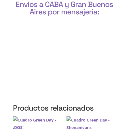
Envios a CABA y Gran Buenos
Aires por mensajeria:
CABA, Vicente López, San Isidro, San Fernando, San
Martín, 3 de Febrero, Pilar, Escobar, Campana,
Zárate, Morón, Ituzaingó, Hurlingham, La Matanza,
General Rodríguez, Marcos Paz, Luján, Avellaneda,
Lanús, Lomas de Zamora, Ensenada, Berisso, La
Plata, Presidente Perón, San Vicente, Cañuelas
Productos relacionados