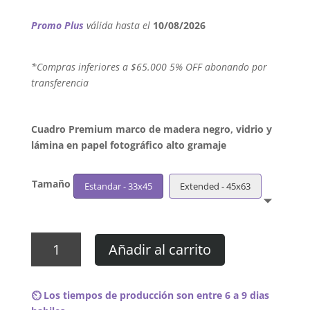
Promo Plus
válida hasta el
10/08/2026
´*Compras inferiores a $65.000 5% OFF abonando por
transferencia
Cuadro Premium marco de madera negro, vidrio y
lámina en papel fotográfico alto gramaje
Tamaño
Estandar - 33x45
Extended - 45x63
Cuadro
Añadir al carrito
Green
Day
-
⏲️ Los tiempos de producción son entre 6 a 9 dias
Nimrod