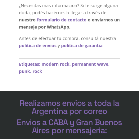
¿Necesitás más información? Si te surge alguna
duda, podés hacérnosla llegar a través de
nuestro
formulario de contacto
o enviarnos un
mensaje por WhatsApp.
Antes de efectuar tu compra, consultá nuestra
política de envíos
y
política de garantía
Etiquetas:
modern rock
,
permanent wave
,
punk
,
rock
Realizamos envios a toda la
Argentina por correo
Envios a CABA y Gran Buenos
Aires por mensajeria: