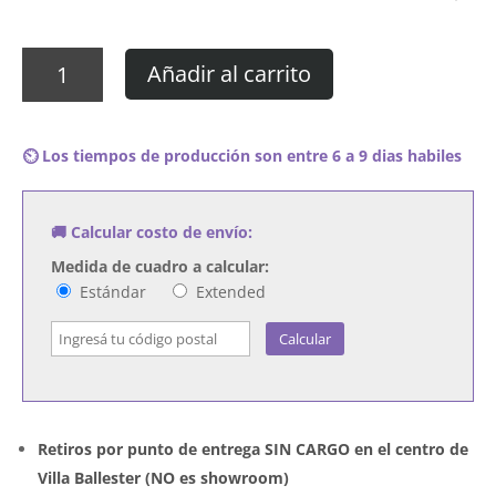
Cuadro
Añadir al carrito
Green
Day
-
⏲️ Los tiempos de producción son entre 6 a 9 dias habiles
Dookie
cantidad
🚚 Calcular costo de envío:
Medida de cuadro a calcular:
Estándar
Extended
Calcular
Retiros por punto de entrega SIN CARGO en el centro de
Villa Ballester (NO es showroom)