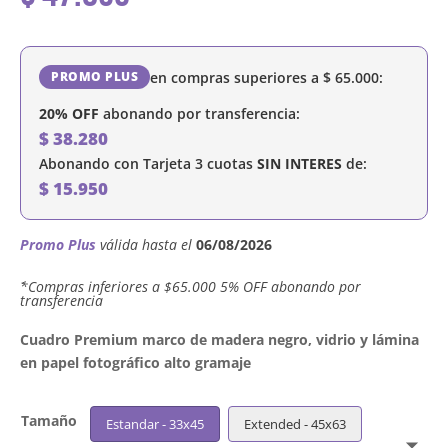
en compras superiores a
$
65.000
:
PROMO PLUS
20% OFF
abonando por transferencia:
$
38.280
Abonando con Tarjeta 3 cuotas
SIN INTERES
de:
$
15.950
Promo Plus
válida hasta el
06/08/2026
´*Compras inferiores a $65.000 5% OFF abonando por
transferencia
Cuadro Premium marco de madera negro, vidrio y lámina
en papel fotográfico alto gramaje
Tamaño
Estandar - 33x45
Extended - 45x63