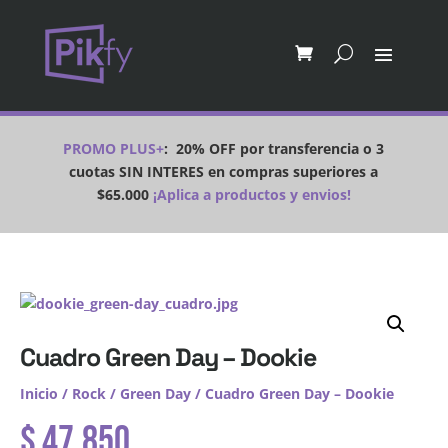
PROMO PLUS+
:
20% OFF por transferencia o 3
cuotas SIN INTERES en compras superiores a
$65.000
¡Aplica a productos y envios!
Cuadro Green Day – Dookie
Inicio
/
Rock
/
Green Day
/ Cuadro Green Day – Dookie
$
47.850