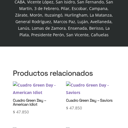
CABA, Vicente López, San Isidro, San Fernando, San
Martín, 3 de Febrero, Pilar, Escobar, Campana,
Zárate, Morón, Ituzaingó, Hurlingham, La Matanza,
General Rodríguez, Marcos Paz, Luján, Avellaneda,
Lanús, Lomas de Zamora, Ensenada, Berisso, La
Plata, Presidente Perón, San Vicente, Cañuelas
Productos relacionados
Cuadro Green Day –
Cuadro Green Day – Saviors
American Idiot
$
47.850
$
47.850