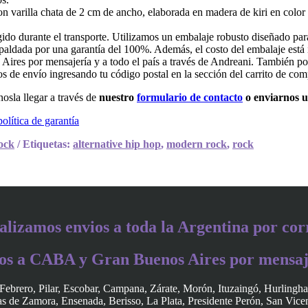
 varilla chata de 2 cm de ancho, elaborada en madera de kiri en color 
do durante el transporte. Utilizamos un embalaje robusto diseñado para
paldada por una garantía del 100%. Además, el costo del embalaje está i
es por mensajería y a todo el país a través de Andreani. También po
tos de envío ingresando tu código postal en la sección del carrito de com
osla llegar a través de
nuestro
formulario de contacto
o enviarnos 
política de garantía
ock
Etiquetas:
alternative hip hop
,
modern rock
,
rock
alizamos envios a toda la Argentina por cor
os a CABA y Gran Buenos Aires por mensaj
Febrero, Pilar, Escobar, Campana, Zárate, Morón, Ituzaingó, Hurlingh
 de Zamora, Ensenada, Berisso, La Plata, Presidente Perón, San Vice