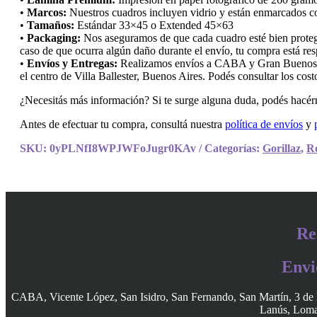
•
Marcos:
Nuestros cuadros incluyen vidrio y están enmarcados con
•
Tamaños:
Estándar 33×45 o Extended 45×63
•
Packaging:
Nos aseguramos de que cada cuadro esté bien protegi
caso de que ocurra algún daño durante el envío, tu compra está res
•
Envíos y Entregas:
Realizamos envíos a CABA y Gran Buenos Air
el centro de Villa Ballester, Buenos Aires. Podés consultar los cos
¿Necesitás más información? Si te surge alguna duda, podés hacérn
Antes de efectuar tu compra, consultá nuestra
política de envíos
y
SKU:
0yPLNfI8WPJWFoJugr0KAv
Categorías:
Gorillaz
,
R
Re
Envi
CABA, Vicente López, San Isidro, San Fernando, San Martín, 3 de 
Lanús, Lomas