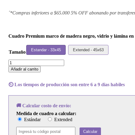
´*Compras inferiores a $65.000 5% OFF abonando por transfere
Cuadro Premium marco de madera negro, vidrio y lámina en p
Estandar - 33x45
Extended - 45x63
Tamaño
Cuadro
Gorillaz
Añadir al carrito
-
Laika
Come
⏲️ Los tiempos de producción son entre 6 a 9 dias habiles
Home
cantidad
🚚 Calcular costo de envío:
Medida de cuadro a calcular:
Estándar
Extended
Calcular