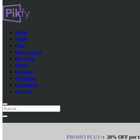
Inicio
Rock
Pop
Electronica
Hip-Hop
Disco
Reggae
A Pedido
Contacto
Carrito
PROMO PLUS+
:
20% OFF por tr