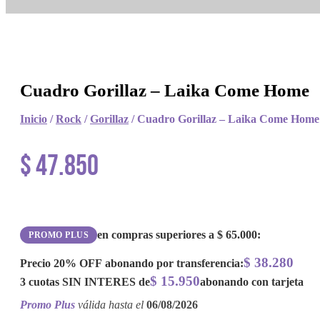
Cuadro Gorillaz – Laika Come Home
Inicio
/
Rock
/
Gorillaz
/ Cuadro Gorillaz – Laika Come Home
$
47.850
en compras superiores a
$
65.000
:
PROMO PLUS
$
38.280
Precio
20% OFF
abonando por transferencia:
$
15.950
3 cuotas
SIN INTERES
de
abonando con tarjeta
Promo Plus
válida hasta el
06/08/2026