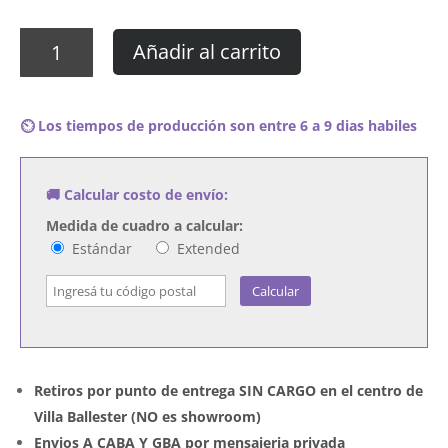
Cuadro
Añadir al carrito
Gojira
–
Les
⏲️ Los tiempos de producción son entre 6 a 9 dias habiles
Enfants
Sauvages
cantidad
🚚 Calcular costo de envío:
Medida de cuadro a calcular:
Estándar
Extended
Calcular
Retiros por punto de entrega SIN CARGO en el centro de
Villa Ballester (NO es showroom)
Envios A CABA Y GBA por mensajeria privada