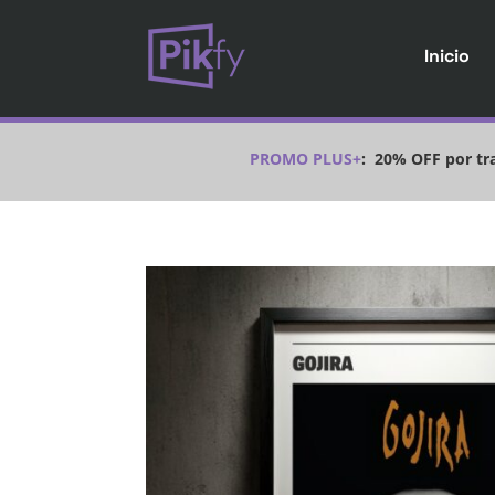
Inicio
PROMO PLUS+
:
20% OFF por tra