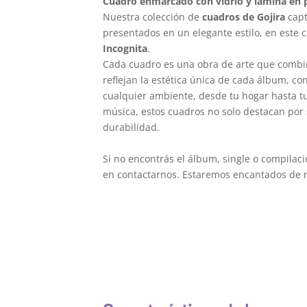
Cuadro enmarcado con vidrio y lámina en p
Nuestra colección de
cuadros de Gojira
capt
presentados en un elegante estilo, en este 
Incognita
.
Cada cuadro es una obra de arte que combi
reflejan la estética única de cada álbum, c
cualquier ambiente, desde tu hogar hasta tu 
música, estos cuadros no solo destacan por 
durabilidad.
Si no encontrás el álbum, single o compilac
en contactarnos. Estaremos encantados de re