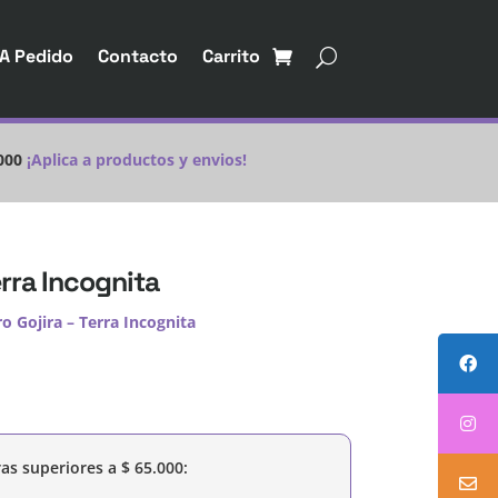
A Pedido
Contacto
Carrito
000
¡Aplica a productos y envios!
erra Incognita
o Gojira – Terra Incognita
as superiores a
$
65.000
: