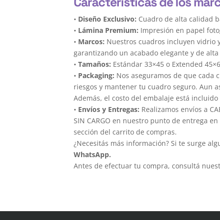
Características de los marc
•
Diseño Exclusivo:
Cuadro de alta calidad b
•
Lámina Premium:
Impresión en papel foto
•
Marcos:
Nuestros cuadros incluyen vidrio 
garantizando un acabado elegante y de alta 
•
Tamaños:
Estándar 33×45 o Extended 45×
•
Packaging:
Nos aseguramos de que cada cua
riesgos y mantener tu cuadro seguro. Aun a
Además, el costo del embalaje está incluido 
•
Envíos y Entregas:
Realizamos envíos a CAB
SIN CARGO en nuestro punto de entrega en el
sección del carrito de compras.
¿Necesitás más información? Si te surge alg
WhatsApp.
Antes de efectuar tu compra, consultá nues