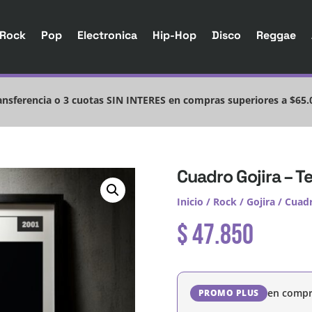
Rock
Pop
Electronica
Hip-Hop
Disco
Reggae
nsferencia o 3 cuotas SIN INTERES en compras superiores a $65.
Cuadro Gojira – T
Inicio
/
Rock
/
Gojira
/ Cuadr
$
47.850
en compr
PROMO PLUS