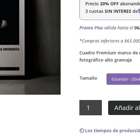
Precio
20% OFF
abonando 
3 cuotas
SIN INTERES
de
Promo Plus
válida hasta el
06
´*Compras inferiores a $65.00
Cuadro Premium marco de ma
fotográfico alto gramaje
Tamaño
Estandar - 33x
Cuadro
Añadir al
Gojira
–
Terra
⏲️ Los tiempos de producció
Incognita
cantidad