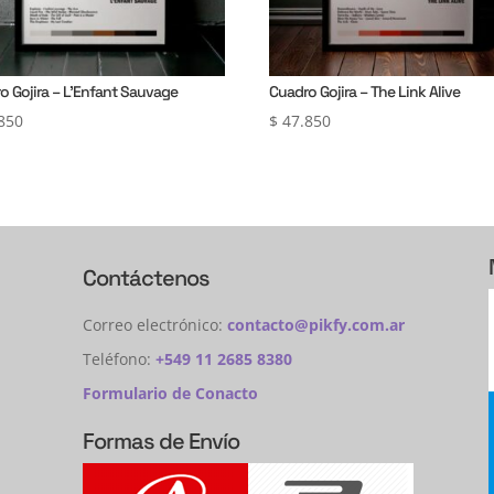
o Gojira – L’Enfant Sauvage
Cuadro Gojira – The Link Alive
850
$
47.850
Contáctenos
Correo electrónico:
contacto@pikfy.com.ar
Teléfono:
+549 11 2685 8380
Formulario de Conacto
Formas de Envío