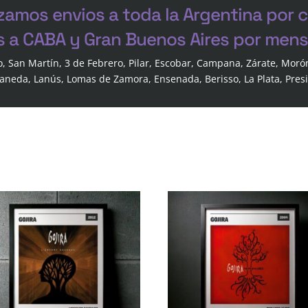
zamos envios a toda la Argentina por 
s a CABA y Gran Buenos Aires por mensa
o, San Martín, 3 de Febrero, Pilar, Escobar, Campana, Zárate, Moró
laneda, Lanús, Lomas de Zamora, Ensenada, Berisso, La Plata, Pres