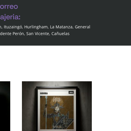
correo
jeria:
n, Ituzaingó, Hurlingham, La Matanza, General
idente Perón, San Vicente, Cañuelas