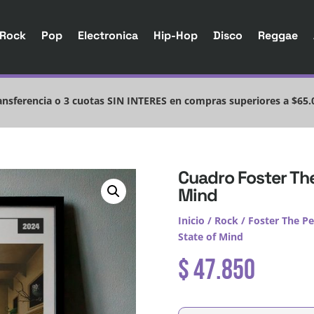
Rock
Pop
Electronica
Hip-Hop
Disco
Reggae
nsferencia o 3 cuotas SIN INTERES en compras superiores a $65.
Cuadro Foster The
Mind
Inicio
/
Rock
/
Foster The P
State of Mind
$
47.850