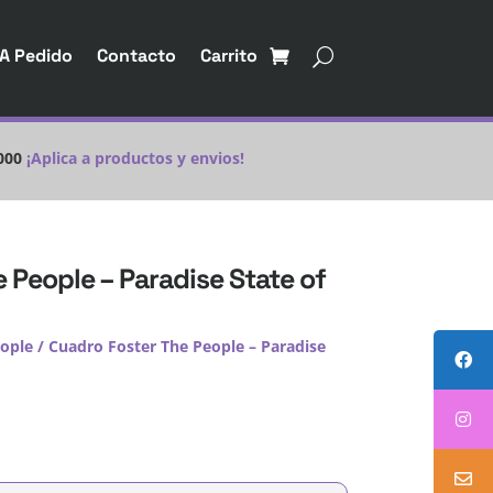
A Pedido
Contacto
Carrito
000
¡Aplica a productos y envios!
 People – Paradise State of
eople
/ Cuadro Foster The People – Paradise