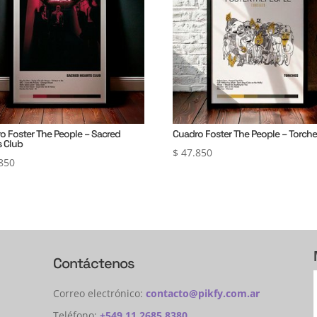
o Foster The People – Sacred
Cuadro Foster The People – Torch
s Club
$
47.850
850
Contáctenos
Correo electrónico:
contacto@pikfy.com.ar
Teléfono:
+549 11 2685 8380