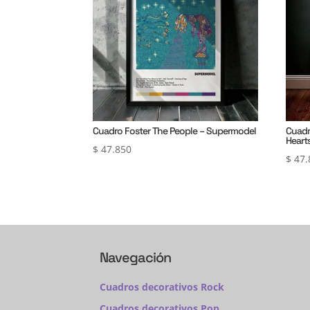
Cuadro Foster The People – Supermodel
Cuadr
Heart
$
47.850
$
47.
Navegación
Cuadros decorativos Rock
Cuadros decorativos Pop