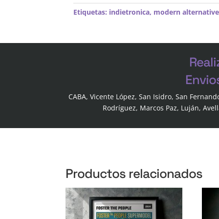
Etiquetas:
indietronica
,
modern alternative
Reali
Envio
CABA, Vicente López, San Isidro, San Fernand
Rodríguez, Marcos Paz, Luján, Avel
Productos relacionados