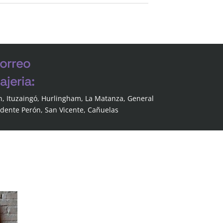
correo
jeria:
n, Ituzaingó, Hurlingham, La Matanza, General
idente Perón, San Vicente, Cañuelas