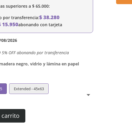
as superiores a
$
65.000
:
$
38.280
por transferencia:
$
15.950
abonando con tarjeta
/08/2026
0 5% OFF abonando por transferencia
dera negro, vidrio y lámina en papel
45
Extended - 45x63
 carrito