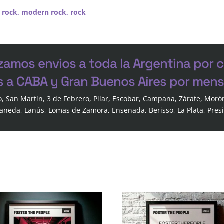
 rock
,
modern rock
,
rock
zamos envios a toda la Argentina por 
s a CABA y Gran Buenos Aires por mensa
o, San Martín, 3 de Febrero, Pilar, Escobar, Campana, Zárate, Moró
laneda, Lanús, Lomas de Zamora, Ensenada, Berisso, La Plata, Pres