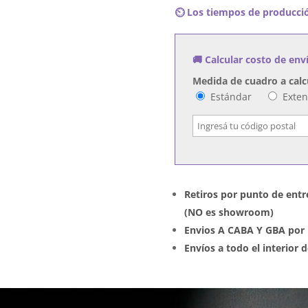
⏲️ Los tiempos de producció
-
Paradise
State
🚚 Calcular costo de env
of
Mind
Medida de cuadro a calc
cantidad
Estándar
Exte
Retiros por punto de entr
(NO es showroom)
Envios A CABA Y GBA por 
Envíos a todo el interior