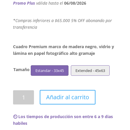
Promo Plus
válida hasta el
06/08/2026
´*Compras inferiores a $65.000 5% OFF abonando por
transferencia
Cuadro Premium marco de madera negro, vidrio y
lámina en papel fotográfico alto gramaje
Tamaño
Estandar - 33x45
Extended - 45x63
Cuadro
Añadir al carrito
Florence
+
The
⏲️ Los tiempos de producción son entre 6 a 9 dias
Machine
habiles
-