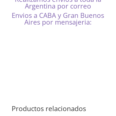
Argentina por correo
Envios a CABA y Gran Buenos
Aires por mensajeria:
CABA, Vicente López, San Isidro, San Fernando, San
Martín, 3 de Febrero, Pilar, Escobar, Campana,
Zárate, Morón, Ituzaingó, Hurlingham, La Matanza,
General Rodríguez, Marcos Paz, Luján, Avellaneda,
Lanús, Lomas de Zamora, Ensenada, Berisso, La
Plata, Presidente Perón, San Vicente, Cañuelas
Productos relacionados