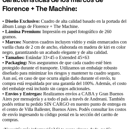
Florence + The Machine:
•
Diseño Exclusivo:
Cuadro de alta calidad basado en la portada del
álbum Lungs de Florence + The Machine.
•
Lámina Premium:
Impresión en papel fotográfico de 260
gramos.
•
Marcos:
Nuestros cuadros incluyen vidrio y están enmarcados con
varilla chata de 2 cm de ancho, elaborada en madera de kiri en color
negro, garantizando un acabado elegante y de alta calidad.
•
Tamaños:
Estándar 33×45 o Extended 45×63
•
Packaging:
Nos aseguramos de que cada cuadro esté bien
protegido durante el transporte. Utilizamos un embalaje robusto
diseñado para minimizar los riesgos y mantener tu cuadro seguro.
Aun así, en caso de que ocurra algún daño durante el envío, tu
compra está respaldada por una garantía del 100%. Además, el costo
del embalaje está incluido sin cargos adicionales.
•
Envíos y Entregas:
Realizamos envíos a CABA y Gran Buenos
Aires por mensajería y a todo el país a través de Andreani. También
podés retirar tu pedido SIN CARGO en nuestro punto de entrega en
el centro de Villa Ballester, Buenos Aires. Podés consultar los costos
de envío ingresando tu código postal en la sección del carrito de
compras.