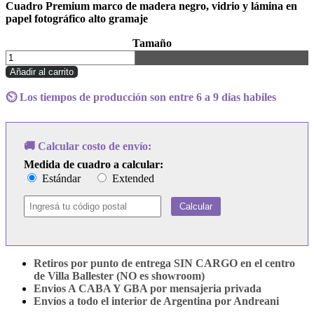
Cuadro Premium marco de madera negro, vidrio y lámina en
papel fotográfico alto gramaje
Tamaño
Cuadro
Florence
Añadir al carrito
+
The
⏲️ Los tiempos de producción son entre 6 a 9 dias habiles
Machine
-
Lungs
cantidad
🚚 Calcular costo de envío:
Medida de cuadro a calcular:
Estándar
Extended
Calcular
Retiros por punto de entrega SIN CARGO en el centro
de Villa Ballester (NO es showroom)
Envios A CABA Y GBA por mensajeria privada
Envíos a todo el interior de Argentina por Andreani