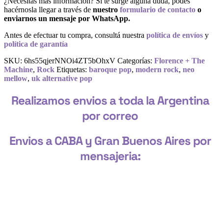
¿Necesitás más información? Si te surge alguna duda, podés
hacérnosla llegar a través de
nuestro
formulario de contacto
o
enviarnos un mensaje por WhatsApp.
Antes de efectuar tu compra, consultá nuestra
política de envíos
y
política de garantía
SKU:
6hs55qjerNNOi4ZT5bOhxV
Categorías:
Florence + The
Machine
,
Rock
Etiquetas:
baroque pop
,
modern rock
,
neo
mellow
,
uk alternative pop
Realizamos envios a toda la Argentina
por correo
Envios a CABA y Gran Buenos Aires por
mensajeria:
CABA, Vicente López, San Isidro, San Fernando, San Martín, 3 de
Febrero, Pilar, Escobar, Campana, Zárate, Morón, Ituzaingó,
Hurlingham, La Matanza, General Rodríguez, Marcos Paz, Luján,
Avellaneda, Lanús, Lomas de Zamora, Ensenada, Berisso, La Plata,
Presidente Perón, San Vicente, Cañuelas