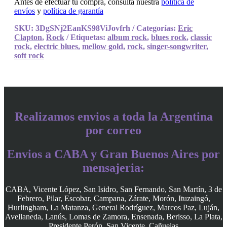
Antes de efectuar tu compra, consultá nuestra
política de
envíos
y
política de garantía
SKU:
3DgSNj2EanKS98ViJovfrh
Categorías:
Eric
Clapton
,
Rock
Etiquetas:
album rock
,
blues rock
,
classic
rock
,
electric blues
,
mellow gold
,
rock
,
singer-songwriter
,
soft rock
Realizamos envios a toda la Argentina
por correo
Envios a CABA y Gran Buenos Aires por
mensajeria:
CABA, Vicente López, San Isidro, San Fernando, San Martín, 3 de
Febrero, Pilar, Escobar, Campana, Zárate, Morón, Ituzaingó,
Hurlingham, La Matanza, General Rodríguez, Marcos Paz, Luján,
Avellaneda, Lanús, Lomas de Zamora, Ensenada, Berisso, La Plata,
Presidente Perón, San Vicente, Cañuelas