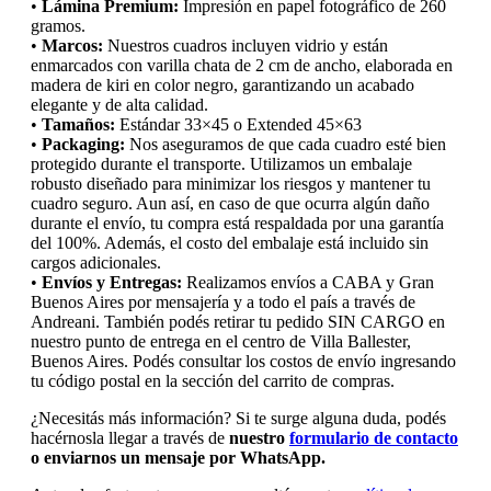
•
Lámina Premium:
Impresión en papel fotográfico de 260
gramos.
•
Marcos:
Nuestros cuadros incluyen vidrio y están
enmarcados con varilla chata de 2 cm de ancho, elaborada en
madera de kiri en color negro, garantizando un acabado
elegante y de alta calidad.
•
Tamaños:
Estándar 33×45 o Extended 45×63
•
Packaging:
Nos aseguramos de que cada cuadro esté bien
protegido durante el transporte. Utilizamos un embalaje
robusto diseñado para minimizar los riesgos y mantener tu
cuadro seguro. Aun así, en caso de que ocurra algún daño
durante el envío, tu compra está respaldada por una garantía
del 100%. Además, el costo del embalaje está incluido sin
cargos adicionales.
•
Envíos y Entregas:
Realizamos envíos a CABA y Gran
Buenos Aires por mensajería y a todo el país a través de
Andreani. También podés retirar tu pedido SIN CARGO en
nuestro punto de entrega en el centro de Villa Ballester,
Buenos Aires. Podés consultar los costos de envío ingresando
tu código postal en la sección del carrito de compras.
¿Necesitás más información? Si te surge alguna duda, podés
hacérnosla llegar a través de
nuestro
formulario de contacto
o enviarnos un mensaje por WhatsApp.