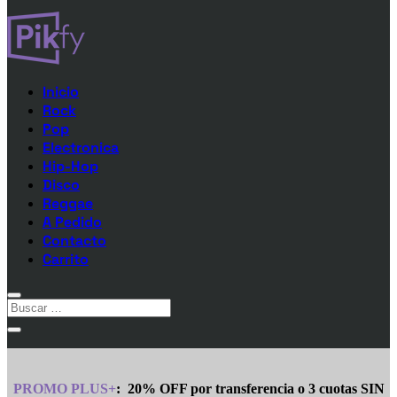
Inicio
Rock
Pop
Electronica
Hip-Hop
Disco
Reggae
A Pedido
Contacto
Carrito
PROMO PLUS+
:
20% OFF por transferencia o 3 cuotas SIN