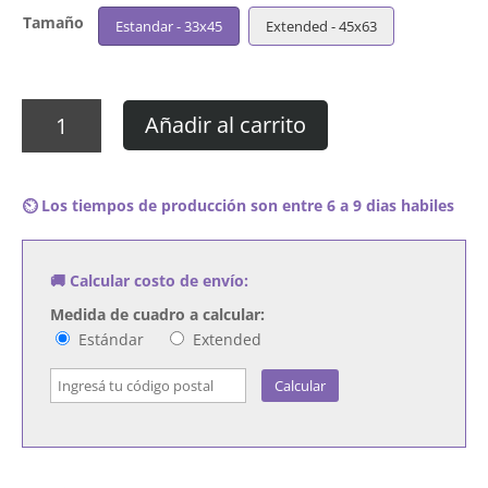
Tamaño
Estandar - 33x45
Extended - 45x63
Cuadro
Añadir al carrito
Eric
Clapton
-
⏲️ Los tiempos de producción son entre 6 a 9 dias habiles
The
Road
to
🚚 Calcular costo de envío:
Escondido
cantidad
Medida de cuadro a calcular:
Estándar
Extended
Calcular