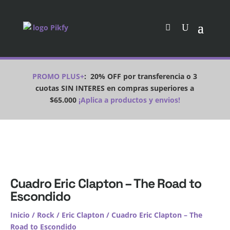
PROMO PLUS+
:
20% OFF por transferencia o 3
cuotas SIN INTERES en compras superiores a
$65.000
¡Aplica a productos y envios!
Cuadro Eric Clapton – The Road to
Escondido
Inicio
/
Rock
/
Eric Clapton
/ Cuadro Eric Clapton – The
Road to Escondido