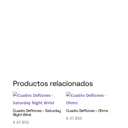
Martín, 3 de Febrero, Pilar, Escobar, Campana,
Zárate, Morón, Ituzaingó, Hurlingham, La Matanza,
General Rodríguez, Marcos Paz, Luján, Avellaneda,
Lanús, Lomas de Zamora, Ensenada, Berisso, La
Plata, Presidente Perón, San Vicente, Cañuelas
Productos relacionados
Cuadro Deftones – Saturday
Cuadro Deftones – Ohms
Night Wrist
$
47.850
$
47.850