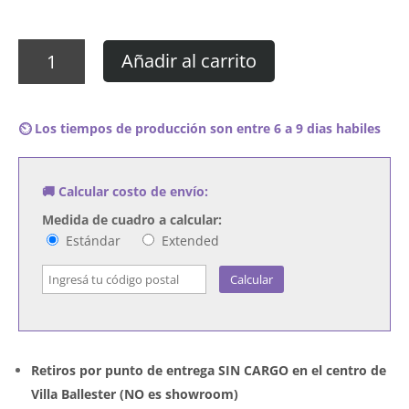
Cuadro
Añadir al carrito
Deftones
–
private
⏲️ Los tiempos de producción son entre 6 a 9 dias habiles
music
cantidad
🚚 Calcular costo de envío:
Medida de cuadro a calcular:
Estándar
Extended
Calcular
Retiros por punto de entrega SIN CARGO en el centro de
Villa Ballester (NO es showroom)