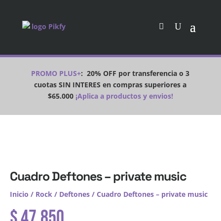
PROMO PLUS+
:
20% OFF por transferencia o 3
cuotas SIN INTERES en compras superiores a
$65.000
¡Aplica a productos y envios!
Cuadro Deftones – private music
Inicio
/
Rock
/
Deftones
/ Cuadro Deftones – private music
$
47.850