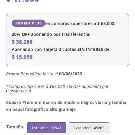
en compras superiores a
$
65.000
:
PROMO PLUS
20% OFF
abonando por transferencia:
$
38.280
Abonando con Tarjeta 3 cuotas
SIN INTERES
de:
$
15.950
Promo Plus
válida hasta el
06/08/2026
´*Compras inferiores a $65.000 5% OFF abonando por
transferencia
Cuadro Premium marco de madera negro, vidrio y lámina
en papel fotográfico alto gramaje
Tamaño
Estandar - 33x45
Extended - 45x63