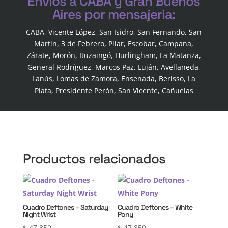
Envios a CABA y Gran Buenos
Aires por mensajeria:
CABA, Vicente López, San Isidro, San Fernando, San
Martín, 3 de Febrero, Pilar, Escobar, Campana,
Zárate, Morón, Ituzaingó, Hurlingham, La Matanza,
General Rodríguez, Marcos Paz, Luján, Avellaneda,
Lanús, Lomas de Zamora, Ensenada, Berisso, La
Plata, Presidente Perón, San Vicente, Cañuelas
Productos relacionados
Cuadro Deftones – Saturday
Cuadro Deftones – White
Night Wrist
Pony
$
47.850
$
47.850