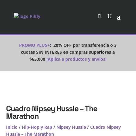
PROMO PLUS+
:
20% OFF por transferencia o 3
cuotas SIN INTERES en compras superiores a
$65.000
¡Aplica a productos y envios!
Cuadro Nipsey Hussle – The
Marathon
Inicio
/
Hip-Hop y Rap
/
Nipsey Hussle
/ Cuadro Nipsey
Hussle – The Marathon