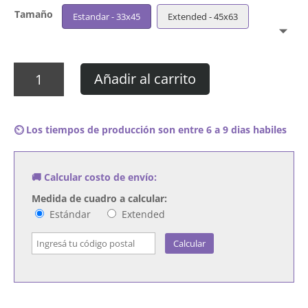
Tamaño
Estandar - 33x45
Extended - 45x63
Cuadro
Añadir al carrito
Nipsey
Hussle
-
⏲️ Los tiempos de producción son entre 6 a 9 dias habiles
The
Marathon
cantidad
🚚 Calcular costo de envío:
Medida de cuadro a calcular:
Estándar
Extended
Calcular