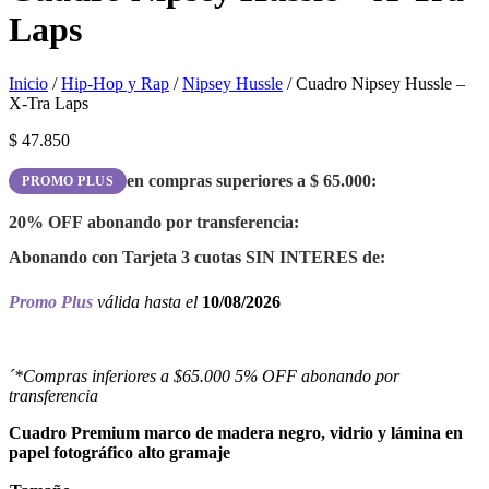
Laps
Inicio
/
Hip-Hop y Rap
/
Nipsey Hussle
/ Cuadro Nipsey Hussle –
X-Tra Laps
$
47.850
en compras superiores a
$
65.000
:
PROMO PLUS
20% OFF
abonando por transferencia:
Abonando con Tarjeta 3 cuotas
SIN INTERES
de:
Promo Plus
válida hasta el
10/08/2026
´*Compras inferiores a $65.000 5% OFF abonando por
transferencia
Cuadro Premium marco de madera negro, vidrio y lámina en
papel fotográfico alto gramaje