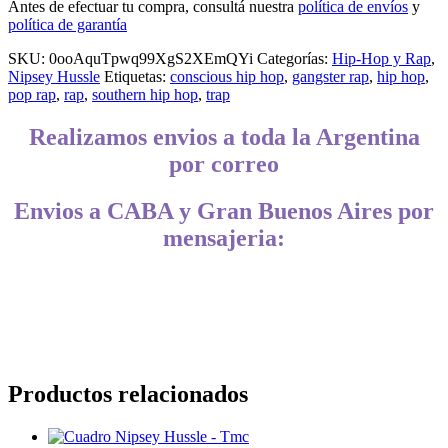
Antes de efectuar tu compra, consultá nuestra
política de envíos
y
política de garantía
SKU:
0ooAquTpwq99XgS2XEmQYi
Categorías:
Hip-Hop y Rap
,
Nipsey Hussle
Etiquetas:
conscious hip hop
,
gangster rap
,
hip hop
,
pop rap
,
rap
,
southern hip hop
,
trap
Realizamos envios a toda la Argentina
por correo
Envios a CABA y Gran Buenos Aires por
mensajeria:
CABA, Vicente López, San Isidro, San Fernando, San Martín, 3 de
Febrero, Pilar, Escobar, Campana, Zárate, Morón, Ituzaingó,
Hurlingham, La Matanza, General Rodríguez, Marcos Paz, Luján,
Avellaneda, Lanús, Lomas de Zamora, Ensenada, Berisso, La Plata,
Presidente Perón, San Vicente, Cañuelas
Productos relacionados