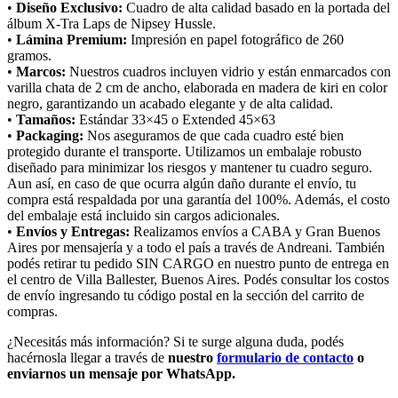
•
Diseño Exclusivo:
Cuadro de alta calidad basado en la portada del
álbum X-Tra Laps de Nipsey Hussle.
•
Lámina Premium:
Impresión en papel fotográfico de 260
gramos.
•
Marcos:
Nuestros cuadros incluyen vidrio y están enmarcados con
varilla chata de 2 cm de ancho, elaborada en madera de kiri en color
negro, garantizando un acabado elegante y de alta calidad.
•
Tamaños:
Estándar 33×45 o Extended 45×63
•
Packaging:
Nos aseguramos de que cada cuadro esté bien
protegido durante el transporte. Utilizamos un embalaje robusto
diseñado para minimizar los riesgos y mantener tu cuadro seguro.
Aun así, en caso de que ocurra algún daño durante el envío, tu
compra está respaldada por una garantía del 100%. Además, el costo
del embalaje está incluido sin cargos adicionales.
•
Envíos y Entregas:
Realizamos envíos a CABA y Gran Buenos
Aires por mensajería y a todo el país a través de Andreani. También
podés retirar tu pedido SIN CARGO en nuestro punto de entrega en
el centro de Villa Ballester, Buenos Aires. Podés consultar los costos
de envío ingresando tu código postal en la sección del carrito de
compras.
¿Necesitás más información? Si te surge alguna duda, podés
hacérnosla llegar a través de
nuestro
formulario de contacto
o
enviarnos un mensaje por WhatsApp.