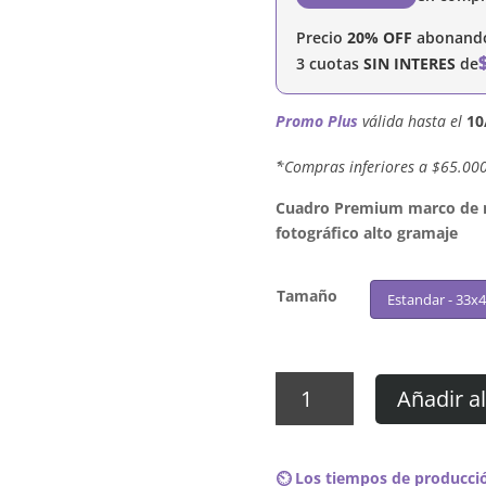
Precio
20% OFF
abonando 
3 cuotas
SIN INTERES
de
Promo Plus
válida hasta el
10
´*Compras inferiores a $65.00
Cuadro Premium marco de ma
fotográfico alto gramaje
Tamaño
Estandar - 33x
Cuadro
Añadir al
Nipsey
Hussle
-
⏲️ Los tiempos de producció
Slauson