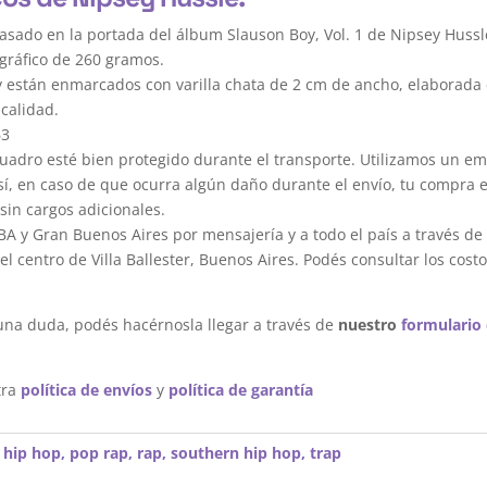
asado en la portada del álbum Slauson Boy, Vol. 1 de Nipsey Hussl
gráfico de 260 gramos.
y están enmarcados con varilla chata de 2 cm de ancho, elaborada 
calidad.
63
dro esté bien protegido durante el transporte. Utilizamos un em
sí, en caso de que ocurra algún daño durante el envío, tu compra 
sin cargos adicionales.
A y Gran Buenos Aires por mensajería y a todo el país a través de
 centro de Villa Ballester, Buenos Aires. Podés consultar los costo
una duda, podés hacérnosla llegar a través de
nuestro
formulario
tra
política de envíos
y
política de garantía
,
hip hop
,
pop rap
,
rap
,
southern hip hop
,
trap