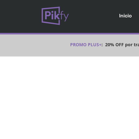
Inicio
PROMO PLUS+
:
20% OFF por tra