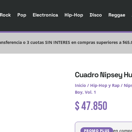
Rock
Pop
Electronica
Hip-Hop
Disco
Reggae
nsferencia o 3 cuotas SIN INTERES en compras superiores a $65.
Cuadro Nipsey Hus
Inicio
/
Hip-Hop y Rap
/
Nip
Boy, Vol. 1
$
47.850
en compr
PROMO PLUS