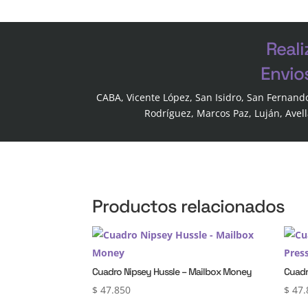
Reali
Envio
CABA, Vicente López, San Isidro, San Fernand
Rodríguez, Marcos Paz, Luján, Avel
Productos relacionados
Cuadro Nipsey Hussle – Mailbox Money
Cuadr
$
47.850
$
47.