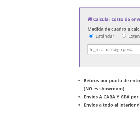
Boy,
Vol.
🚚 Calcular costo de env
1
cantidad
Medida de cuadro a calc
Estándar
Exte
Retiros por punto de entr
(NO es showroom)
Envios A CABA Y GBA por 
Envíos a todo el interior