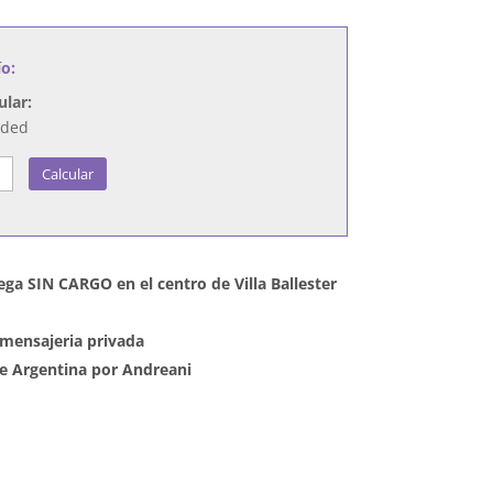
ío:
ular:
nded
Calcular
ega SIN CARGO en el centro de Villa Ballester
mensajeria privada
 de Argentina por Andreani