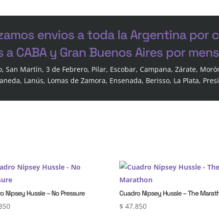
zamos envios a toda la Argentina por 
s a CABA y Gran Buenos Aires por mensa
o, San Martín, 3 de Febrero, Pilar, Escobar, Campana, Zárate, Moró
laneda, Lanús, Lomas de Zamora, Ensenada, Berisso, La Plata, Pres
o Nipsey Hussle – No Pressure
Cuadro Nipsey Hussle – The Mara
850
$
47.850