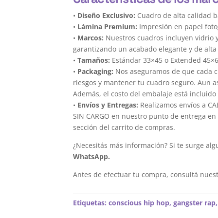
•
Diseño Exclusivo:
Cuadro de alta calidad b
•
Lámina Premium:
Impresión en papel foto
•
Marcos:
Nuestros cuadros incluyen vidrio 
garantizando un acabado elegante y de alta 
•
Tamaños:
Estándar 33×45 o Extended 45×
•
Packaging:
Nos aseguramos de que cada cua
riesgos y mantener tu cuadro seguro. Aun a
Además, el costo del embalaje está incluido 
•
Envíos y Entregas:
Realizamos envíos a CAB
SIN CARGO en nuestro punto de entrega en el
sección del carrito de compras.
¿Necesitás más información? Si te surge alg
WhatsApp.
Antes de efectuar tu compra, consultá nues
Etiquetas:
conscious hip hop
,
gangster rap