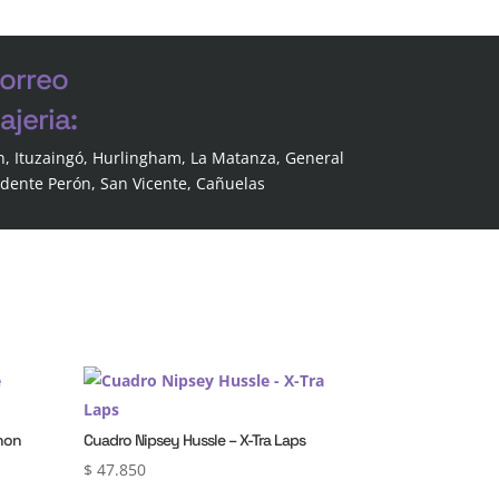
correo
jeria:
n, Ituzaingó, Hurlingham, La Matanza, General
idente Perón, San Vicente, Cañuelas
thon
Cuadro Nipsey Hussle – X-Tra Laps
$
47.850