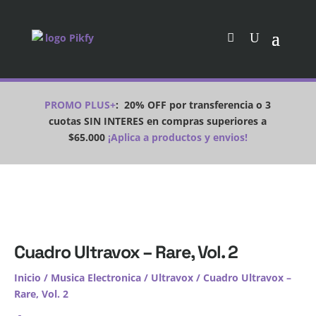
PROMO PLUS+
:
20% OFF por transferencia o 3
cuotas SIN INTERES en compras superiores a
$65.000
¡Aplica a productos y envios!
Cuadro Ultravox – Rare, Vol. 2
Inicio
/
Musica Electronica
/
Ultravox
/ Cuadro Ultravox –
Rare, Vol. 2