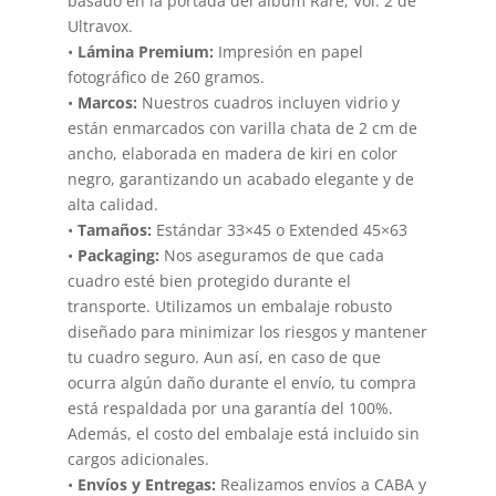
basado en la portada del álbum Rare, Vol. 2 de
Ultravox.
•
Lámina Premium:
Impresión en papel
fotográfico de 260 gramos.
•
Marcos:
Nuestros cuadros incluyen vidrio y
están enmarcados con varilla chata de 2 cm de
ancho, elaborada en madera de kiri en color
negro, garantizando un acabado elegante y de
alta calidad.
•
Tamaños:
Estándar 33×45 o Extended 45×63
•
Packaging:
Nos aseguramos de que cada
cuadro esté bien protegido durante el
transporte. Utilizamos un embalaje robusto
diseñado para minimizar los riesgos y mantener
tu cuadro seguro. Aun así, en caso de que
ocurra algún daño durante el envío, tu compra
está respaldada por una garantía del 100%.
Además, el costo del embalaje está incluido sin
cargos adicionales.
•
Envíos y Entregas:
Realizamos envíos a CABA y