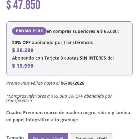
$
47.850
en compras superiores a
$
65.000
:
PROMO PLUS
20% OFF
abonando por transferencia:
$
38.280
Abonando con Tarjeta 3 cuotas
SIN INTERES
de:
$
15.950
Promo Plus
válida hasta el
06/08/2026
´*Compras inferiores a $65.000 5% OFF abonando por
transferencia
Cuadro Premium marco de madera negro, vidrio y lámina
en papel fotográfico alto gramaje
Tamaño
Estandar - 33x45
Extended - 45x63