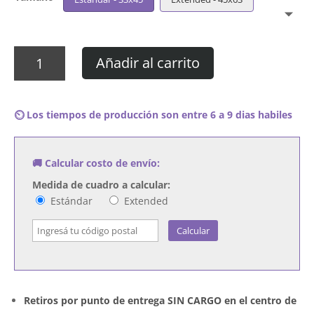
Cuadro
Añadir al carrito
Ultravox
-
Rare,
⏲️ Los tiempos de producción son entre 6 a 9 dias habiles
Vol.
2
cantidad
🚚 Calcular costo de envío:
Medida de cuadro a calcular:
Estándar
Extended
Calcular
Retiros por punto de entrega SIN CARGO en el centro de