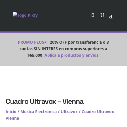
PROMO PLUS+
:
20% OFF por transferencia o 3
cuotas SIN INTERES en compras superiores a
$65.000
¡Aplica a productos y envios!
Cuadro Ultravox – Vienna
Inicio
/
Musica Electronica
/
Ultravox
/ Cuadro Ultravox –
Vienna