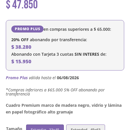
$
47.850
en compras superiores a
$
65.000
:
PROMO PLUS
20% OFF
abonando por transferencia:
$
38.280
Abonando con Tarjeta 3 cuotas
SIN INTERES
de:
$
15.950
Promo Plus
válida hasta el
06/08/2026
´*Compras inferiores a $65.000 5% OFF abonando por
transferencia
Cuadro Premium marco de madera negro, vidrio y lámina
en papel fotográfico alto gramaje
Tamaño
Estandar - 33x45
Extended - 45x63