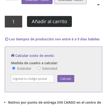
Cuadro
Añadir al carrito
Ultravox
-
Vienna
⏲️ Los tiempos de producción son entre 6 a 9 dias habiles
cantidad
🚚 Calcular costo de envío:
Medida de cuadro a calcular:
Estándar
Extended
Calcular
Retiros por punto de entrega SIN CARGO en el centro de