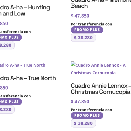
Beach
dro A-ha – Hunting
h and Low
$
47.850
.850
Por transferencia con
PROMO PLUS
ransferencia con
$
38.280
OMO PLUS
8.280
dro A-ha – True North
Cuadro Annie Lennox –
.850
Christmas Cornucopia
ransferencia con
$
47.850
OMO PLUS
8.280
Por transferencia con
PROMO PLUS
$
38.280