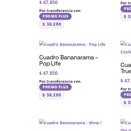
$
47.850
Por t
PR
Por transferencia con
$
3
PROMO PLUS
$
38.280
Cuadro Bananarama –
Pop Life
Cua
Tru
$
47.850
$
47
Por transferencia con
PROMO PLUS
Por t
$
38.280
PR
$
3