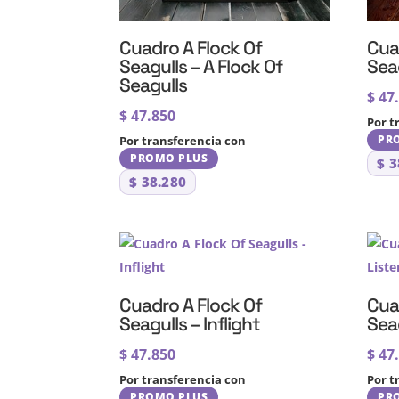
Cuadro A Flock Of
Cua
Seagulls – A Flock Of
Sea
Seagulls
$
47
$
47.850
Por t
PR
Por transferencia con
PROMO PLUS
$
3
$
38.280
Cuadro A Flock Of
Cua
Seagulls – Inflight
Seag
$
47.850
$
47
Por transferencia con
Por t
PROMO PLUS
PR