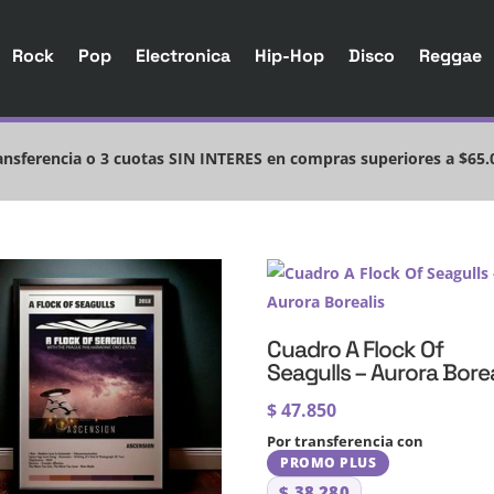
Rock
Pop
Electronica
Hip-Hop
Disco
Reggae
nsferencia o 3 cuotas SIN INTERES en compras superiores a $65.
Cuadro A Flock Of
Seagulls – Aurora Borea
$
47.850
Por transferencia con
PROMO PLUS
$
38.280