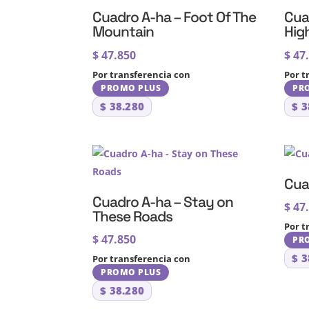
Cuadro A-ha – Foot Of The
Cua
Mountain
Hig
$
47.850
$
47
Por transferencia con
Por t
PROMO PLUS
PR
$
38.280
$
3
Cua
Cuadro A-ha – Stay on
$
47
These Roads
Por t
$
47.850
PR
$
3
Por transferencia con
PROMO PLUS
$
38.280