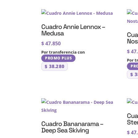
Cuadro Annie Lennox –
Medusa
Cua
Nos
$
47.850
$
47
Por transferencia con
PROMO PLUS
Por t
$
38.280
PR
$
3
Cua
Ste
Cuadro Bananarama –
Deep Sea Skiving
$
47