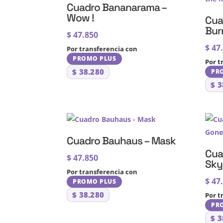
Cuadro Bananarama –
Wow !
Cua
Bur
$
47.850
$
47
Por transferencia con
PROMO PLUS
Por t
$
38.280
PR
$
3
Cuadro Bauhaus – Mask
Cua
$
47.850
Sky
Por transferencia con
$
47
PROMO PLUS
$
38.280
Por t
PR
$
3