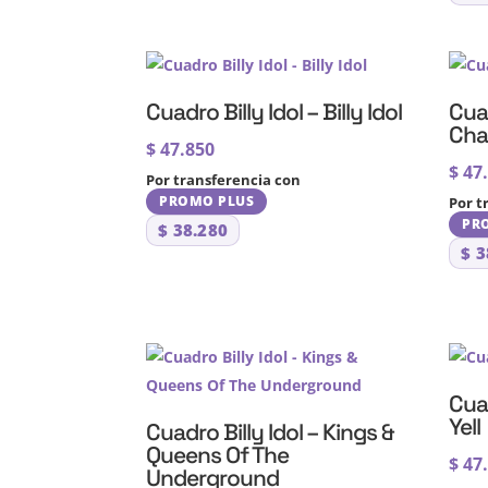
Cuadro Billy Idol – Billy Idol
Cuad
Cha
$
47.850
$
47
Por transferencia con
PROMO PLUS
Por t
PR
$
38.280
$
3
Cuad
Yell
Cuadro Billy Idol – Kings &
Queens Of The
$
47
Underground