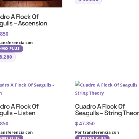
dro A Flock Of
gulls – Ascension
.850
ransferencia con
OMO PLUS
8.280
dro A Flock Of
Cuadro A Flock Of
ulls – Listen
Seagulls – String Theo
.850
$
47.850
ransferencia con
Por transferencia con
OMO PLUS
PROMO PLUS