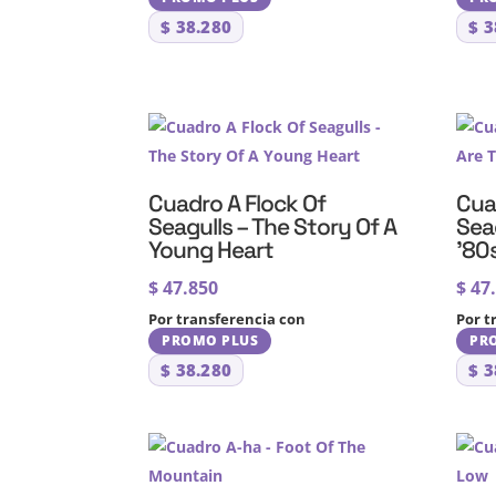
$
38.280
$
3
Cuadro A Flock Of
Cua
Seagulls – The Story Of A
Sea
Young Heart
’80
$
47.850
$
47
Por transferencia con
Por t
PROMO PLUS
PR
$
38.280
$
3