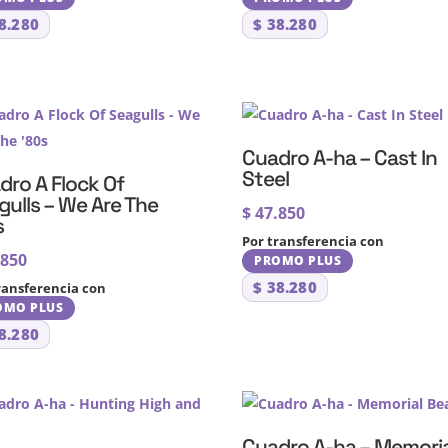
8.280
$
38.280
Cuadro A-ha – Cast In
Steel
dro A Flock Of
gulls – We Are The
$
47.850
s
Por transferencia con
.850
PROMO PLUS
$
38.280
ransferencia con
OMO PLUS
8.280
Cuadro A-ha – Memoria