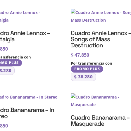
dro Annie Lennox –
Cuadro Annie Lennox 
talgia
Songs of Mass
Destruction
.850
$
47.850
ransferencia con
OMO PLUS
Por transferencia con
PROMO PLUS
8.280
$
38.280
dro Bananarama – In
reo
Cuadro Bananarama –
Masquerade
.850