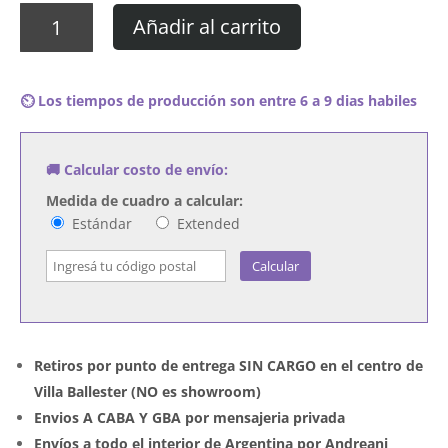
Cuadro
Añadir al carrito
Rick
James
-
⏲️ Los tiempos de producción son entre 6 a 9 dias habiles
Throwin'
Down
cantidad
🚚 Calcular costo de envío:
Medida de cuadro a calcular:
Estándar
Extended
Calcular
Retiros por punto de entrega SIN CARGO en el centro de
Villa Ballester (NO es showroom)
Envios A CABA Y GBA por mensajeria privada
Envíos a todo el interior de Argentina por Andreani