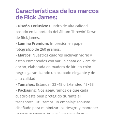
Características de los marcos
de Rick James:
•
Diseño Exclusivo:
Cuadro de alta calidad
basado en la portada del álbum Throwin’ Down
de Rick James.
•
Lámina Premium:
Impresión en papel
fotográfico de 260 gramos.
•
Marcos:
Nuestros cuadros incluyen vidrio y
están enmarcados con varilla chata de 2 cm de
ancho, elaborada en madera de kiri en color
negro, garantizando un acabado elegante y de
alta calidad.
•
Tamaños:
Estándar 33×45 o Extended 45×63
•
Packaging:
Nos aseguramos de que cada
cuadro esté bien protegido durante el
transporte. Utilizamos un embalaje robusto
diseñado para minimizar los riesgos y mantener
tu cuadro seguro. Aun así, en caso de que