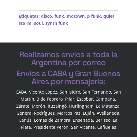
Etiquetas:
disco
,
funk
,
motown
,
p funk
,
quiet
storm
,
soul
,
synth funk
Realizamos envios a toda la
Argentina por correo
Envios a CABA y Gran Buenos
Aires por mensajeria:
CABA, Vicente López, San Isidro, San Fernando, San
Martín, 3 de Febrero, Pilar, Escobar, Campana,
Zárate, Morón, Ituzaingó, Hurlingham, La Matanza,
General Rodríguez, Marcos Paz, Luján, Avellaneda,
Lanús, Lomas de Zamora, Ensenada, Berisso, La
Plata, Presidente Perón, San Vicente, Cañuelas