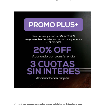
Cuadro enmarcado con vidrio y lámina en