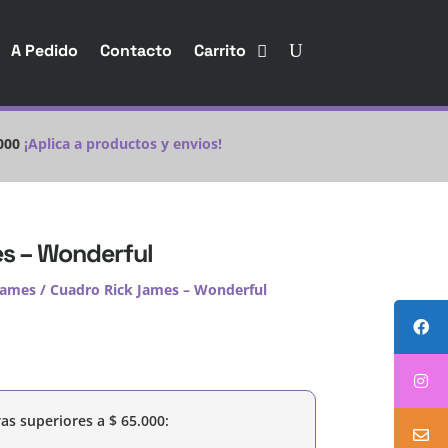
A Pedido
Contacto
Carrito
000
¡Aplica a productos y envios!
s – Wonderful
James
/ Cuadro Rick James – Wonderful
as superiores a
$
65.000
: