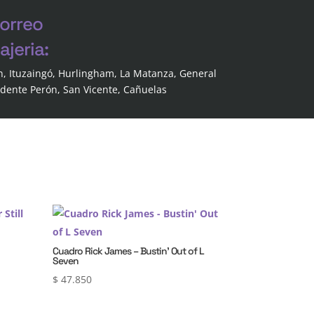
correo
jeria:
n, Ituzaingó, Hurlingham, La Matanza, General
idente Perón, San Vicente, Cañuelas
Cuadro Rick James – Bustin’ Out of L
Seven
$
47.850