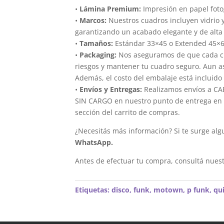
•
Lámina Premium:
Impresión en papel foto
•
Marcos:
Nuestros cuadros incluyen vidrio 
garantizando un acabado elegante y de alta 
•
Tamaños:
Estándar 33×45 o Extended 45×
•
Packaging:
Nos aseguramos de que cada cua
riesgos y mantener tu cuadro seguro. Aun a
Además, el costo del embalaje está incluido 
•
Envíos y Entregas:
Realizamos envíos a CAB
SIN CARGO en nuestro punto de entrega en el
sección del carrito de compras.
¿Necesitás más información? Si te surge alg
WhatsApp.
Antes de efectuar tu compra, consultá nues
Etiquetas:
disco
,
funk
,
motown
,
p funk
,
qu