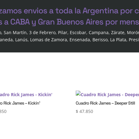
zamos envios a toda la Argentina por 
s a CABA y Gran Buenos Aires por mensa
o, San Martín, 3 de Febrero, Pilar, Escobar, Campana, Zárate, Moró
laneda, Lanús, Lomas de Zamora, Ensenada, Berisso, La Plata, Pres
o Rick James – Kickin’
Cuadro Rick James – Deeper Still
850
$
47.850