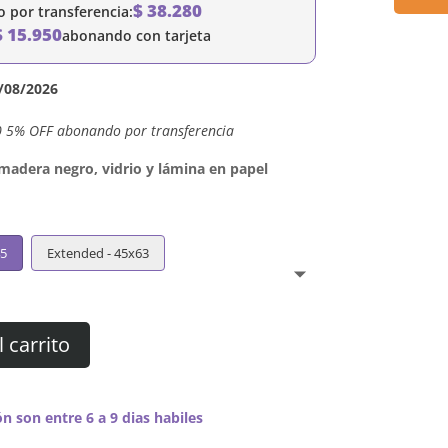
$
38.280
por transferencia:
$
15.950
abonando con tarjeta
/08/2026
0 5% OFF abonando por transferencia
dera negro, vidrio y lámina en papel
45
Extended - 45x63
l carrito
n son entre 6 a 9 dias habiles