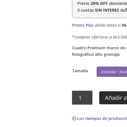
Precio
20% OFF
abonando 
3 cuotas
SIN INTERES
de
Promo Plus
válida hasta el
06
´*Compras inferiores a $65.00
Cuadro Premium marco de ma
fotográfico alto gramaje
Tamaño
Estandar - 33x
Cuadro
Añadir a
Rick
James
-
⏲️ Los tiempos de producció
Wonderful
cantidad