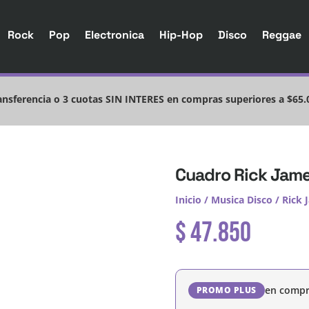
Rock
Pop
Electronica
Hip-Hop
Disco
Reggae
nsferencia o 3 cuotas SIN INTERES en compras superiores a $65.
Cuadro Rick Jame
Inicio
/
Musica Disco
/
Rick 
$
47.850
en compr
PROMO PLUS