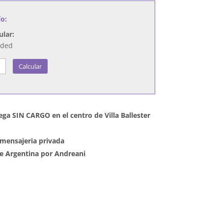
ío:
ular:
nded
Calcular
ega SIN CARGO en el centro de Villa Ballester
mensajeria privada
 de Argentina por Andreani