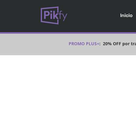
Inicio
PROMO PLUS+
:
20% OFF por tra