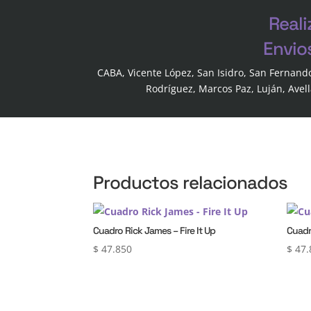
Reali
Envio
CABA, Vicente López, San Isidro, San Fernand
Rodríguez, Marcos Paz, Luján, Avel
Productos relacionados
Cuadro Rick James – Fire It Up
Cuadr
$
47.850
$
47.