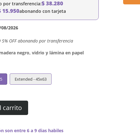
$
38.280
por transferencia:
$
15.950
abonando con tarjeta
/08/2026
0 5% OFF abonando por transferencia
dera negro, vidrio y lámina en papel
45
Extended - 45x63
l carrito
n son entre 6 a 9 dias habiles