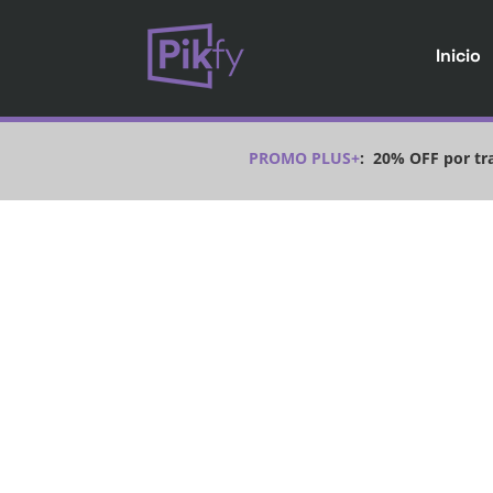
Inicio
PROMO PLUS+
:
20% OFF por tra