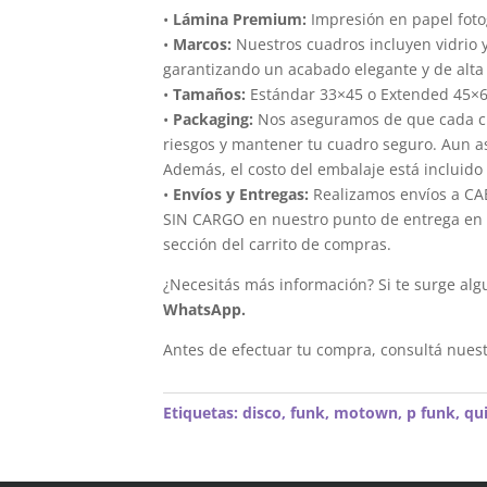
•
Lámina Premium:
Impresión en papel foto
•
Marcos:
Nuestros cuadros incluyen vidrio 
garantizando un acabado elegante y de alta 
•
Tamaños:
Estándar 33×45 o Extended 45×
•
Packaging:
Nos aseguramos de que cada cua
riesgos y mantener tu cuadro seguro. Aun a
Además, el costo del embalaje está incluido 
•
Envíos y Entregas:
Realizamos envíos a CAB
SIN CARGO en nuestro punto de entrega en el
sección del carrito de compras.
¿Necesitás más información? Si te surge alg
WhatsApp.
Antes de efectuar tu compra, consultá nues
Etiquetas:
disco
,
funk
,
motown
,
p funk
,
qu