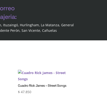
correo
jeria:
n, Ituzaingó, Hurlingham, La Matanza, General
idente Perón, San Vicente, Cañuelas
Cuadro Rick James – Street Songs
$
47.850