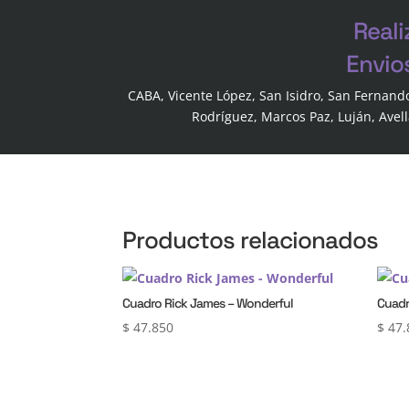
Reali
Envio
CABA, Vicente López, San Isidro, San Fernand
Rodríguez, Marcos Paz, Luján, Avel
Productos relacionados
Cuadro Rick James – Wonderful
Cuadr
$
47.850
$
47.