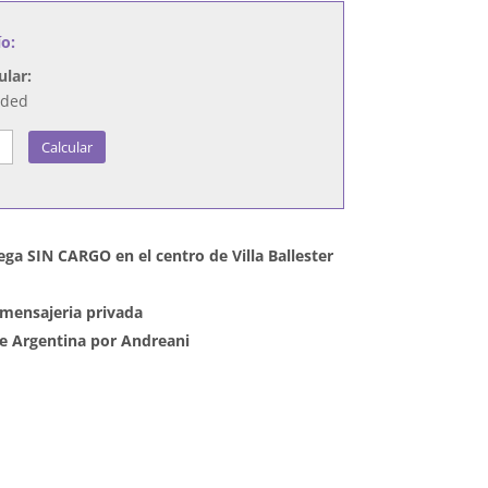
ío:
ular:
nded
Calcular
ega SIN CARGO en el centro de Villa Ballester
mensajeria privada
 de Argentina por Andreani