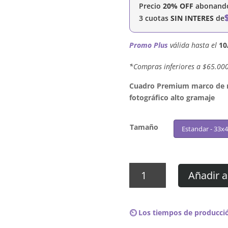
Precio
20% OFF
abonando 
3 cuotas
SIN INTERES
de
Promo Plus
válida hasta el
10
´*Compras inferiores a $65.00
Cuadro Premium marco de ma
fotográfico alto gramaje
Tamaño
Estandar - 33x
Cuadro
Añadir a
Rick
James
-
⏲️ Los tiempos de producció
Fire
It