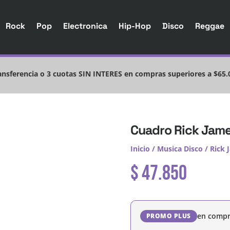
Rock
Pop
Electronica
Hip-Hop
Disco
Reggae
nsferencia o 3 cuotas SIN INTERES en compras superiores a $65.
Cuadro Rick James
Inicio
/
Musica Disco
/
Rick 
$
47.850
en compr
PROMO PLUS