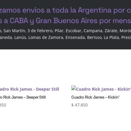
zamos envios a toda la Argentina por 
s a CABA y Gran Buenos Aires por mensa
o, San Martín, 3 de Febrero, Pilar, Escobar, Campana, Zárate, Moró
laneda, Lanús, Lomas de Zamora, Ensenada, Berisso, La Plata, Pres
o Rick James – Deeper Still
Cuadro Rick James – Kickin’
850
$
47.850