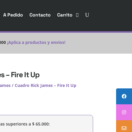
A Pedido
Contacto
Carrito
000
¡Aplica a productos y envios!
 – Fire It Up
James
/ Cuadro Rick James – Fire It Up
as superiores a
$
65.000
: