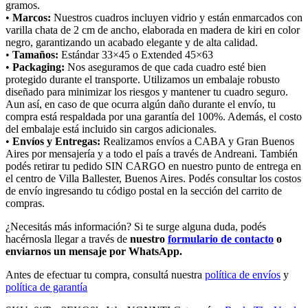
gramos.
•
Marcos:
Nuestros cuadros incluyen vidrio y están enmarcados con
varilla chata de 2 cm de ancho, elaborada en madera de kiri en color
negro, garantizando un acabado elegante y de alta calidad.
•
Tamaños:
Estándar 33×45 o Extended 45×63
•
Packaging:
Nos aseguramos de que cada cuadro esté bien
protegido durante el transporte. Utilizamos un embalaje robusto
diseñado para minimizar los riesgos y mantener tu cuadro seguro.
Aun así, en caso de que ocurra algún daño durante el envío, tu
compra está respaldada por una garantía del 100%. Además, el costo
del embalaje está incluido sin cargos adicionales.
•
Envíos y Entregas:
Realizamos envíos a CABA y Gran Buenos
Aires por mensajería y a todo el país a través de Andreani. También
podés retirar tu pedido SIN CARGO en nuestro punto de entrega en
el centro de Villa Ballester, Buenos Aires. Podés consultar los costos
de envío ingresando tu código postal en la sección del carrito de
compras.
¿Necesitás más información? Si te surge alguna duda, podés
hacérnosla llegar a través de
nuestro
formulario de contacto
o
enviarnos un mensaje por WhatsApp.
Antes de efectuar tu compra, consultá nuestra
política de envíos
y
política de garantía