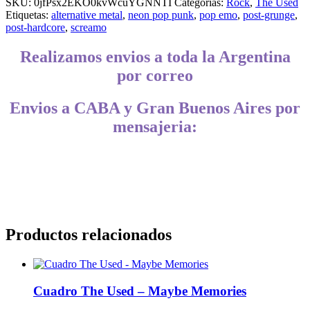
SKU:
0jfPsx2EKO0kvWcuYGNNTI
Categorías:
Rock
,
The Used
Etiquetas:
alternative metal
,
neon pop punk
,
pop emo
,
post-grunge
,
post-hardcore
,
screamo
Realizamos envios a toda la Argentina
por correo
Envios a CABA y Gran Buenos Aires por
mensajeria:
CABA, Vicente López, San Isidro, San Fernando, San Martín, 3 de
Febrero, Pilar, Escobar, Campana, Zárate, Morón, Ituzaingó,
Hurlingham, La Matanza, General Rodríguez, Marcos Paz, Luján,
Avellaneda, Lanús, Lomas de Zamora, Ensenada, Berisso, La Plata,
Presidente Perón, San Vicente, Cañuelas
Productos relacionados
Cuadro The Used – Maybe Memories