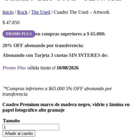
Inicio
/
Rock
/
The Used
/ Cuadro The Used – Artwork
$
47.850
en compras superiores a
$
65.000
:
PROMO PLUS
20% OFF
abonando por transferencia:
Abonando con Tarjeta 3 cuotas
SIN INTERES
de:
Promo Plus
válida hasta el
10/08/2026
´*Compras inferiores a $65.000 5% OFF abonando por
transferencia
Cuadro Premium marco de madera negro, vidrio y lámina en
papel fotográfico alto gramaje
Tamaño
Cuadro
The
Añadir al carrito