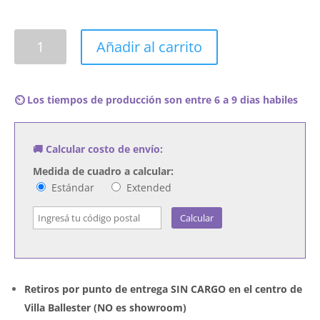
Cuadro
Añadir al carrito
The
Rolling
Stones
⏲️ Los tiempos de producción son entre 6 a 9 dias habiles
-
The
Rolling
🚚 Calcular costo de envío:
Stones,
Now!
Medida de cuadro a calcular:
cantidad
Estándar
Extended
Calcular
Retiros por punto de entrega SIN CARGO en el centro de
Villa Ballester (NO es showroom)