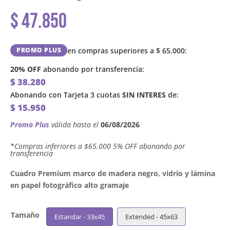
$
47.850
en compras superiores a
$
65.000
:
PROMO PLUS
20% OFF
abonando por transferencia:
$
38.280
Abonando con Tarjeta 3 cuotas
SIN INTERES
de:
$
15.950
Promo Plus
válida hasta el
06/08/2026
´*Compras inferiores a $65.000 5% OFF abonando por
transferencia
Cuadro Premium marco de madera negro, vidrio y lámina
en papel fotográfico alto gramaje
Tamaño
Estandar - 33x45
Extended - 45x63