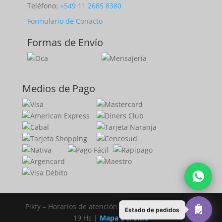
Teléfono:
+549 11 2685 8380
Formulario de Conacto
Formas de Envío
Medios de Pago
Pikfy – Horarios de atención lunes a viernes de 11 a
Estado de pedidos
19 Hs |
Mapa Del Sitio