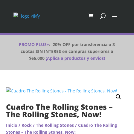
PROMO PLUS+
:
20% OFF por transferencia o 3
cuotas SIN INTERES en compras superiores a
$65.000
¡Aplica a productos y envios!
Cuadro The Rolling Stones –
The Rolling Stones, Now!
Inicio
/
Rock
/
The Rolling Stones
/ Cuadro The Rolling
Stones – The Rolling Stones, Now!