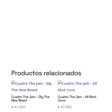
Martín, 3 de Febrero, Pilar, Escobar, Campana,
Zárate, Morón, Ituzaingó, Hurlingham, La Matanza,
General Rodríguez, Marcos Paz, Luján, Avellaneda,
Lanús, Lomas de Zamora, Ensenada, Berisso, La
Plata, Presidente Perón, San Vicente, Cañuelas
Productos relacionados
Cuadro The Jam – Dig The
Cuadro The Jam – All Mod
New Breed
Cons
$
47.850
$
47.850