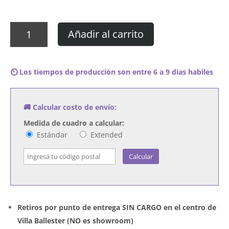
Cuadro
Añadir al carrito
Texas
-
Jump
⏲️ Los tiempos de producción son entre 6 a 9 dias habiles
on
Board
cantidad
🚚 Calcular costo de envío:
Medida de cuadro a calcular:
Estándar
Extended
Calcular
Retiros por punto de entrega SIN CARGO en el centro de
Villa Ballester (NO es showroom)