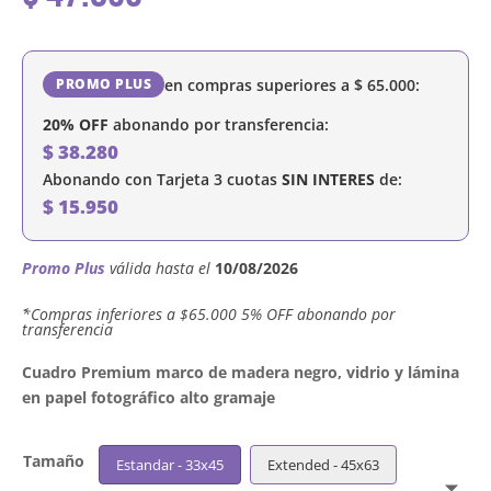
en compras superiores a
$
65.000
:
PROMO PLUS
20% OFF
abonando por transferencia:
$
38.280
Abonando con Tarjeta 3 cuotas
SIN INTERES
de:
$
15.950
Promo Plus
válida hasta el
10/08/2026
´*Compras inferiores a $65.000 5% OFF abonando por
transferencia
Cuadro Premium marco de madera negro, vidrio y lámina
en papel fotográfico alto gramaje
Tamaño
Estandar - 33x45
Extended - 45x63