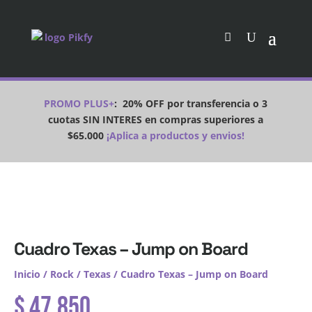
PROMO PLUS+
:
20% OFF por transferencia o 3
cuotas SIN INTERES en compras superiores a
$65.000
¡Aplica a productos y envios!
Cuadro Texas – Jump on Board
Inicio
/
Rock
/
Texas
/ Cuadro Texas – Jump on Board
$
47.850