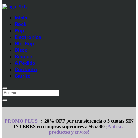
Inicio
Rock
Pop
Electronica
Hip-Hop
Disco
Reggae
A Pedido
Contacto
Carrito
PROMO PLUS+
:
20% OFF por transferencia o 3 cuotas SIN
INTERES en compras superiores a $65.000
¡Aplica a
productos y envios!