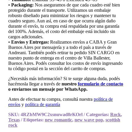
•
Packaging:
Nos aseguramos de que cada cuadro esté bien
protegido durante el transporte. Utilizamos un embalaje
robusto diseñado para minimizar los riesgos y mantener tu
cuadro seguro. Aun así, en caso de que ocurra algún daño
durante el envío, tu compra está respaldada por una garantía
del 100%. Además, el costo del embalaje está incluido sin
cargos adicionales.
•
Envíos y Entregas:
Realizamos envíos a CABA y Gran
Buenos Aires por mensajería y a todo el país a través de
Andreani. También podés retirar tu pedido SIN CARGO en
nuestro punto de entrega en el centro de Villa Ballester,
Buenos Aires. Podés consultar los costos de envío ingresando
tu código postal en la sección del carrito de compras.
¿Necesitás más información? Si te surge alguna duda, podés
hacérnosla llegar a través de
nuestro
formulario de contacto
o enviarnos un mensaje por WhatsApp.
Antes de efectuar tu compra, consultá nuestra
política de
envíos
y
política de garantía
SKU:
4RZbMW9C2xsnuwad8rKOrl
Categorías:
Rock
,
Texas
Etiquetas:
new romantic
,
new wave pop
,
scottish
rock