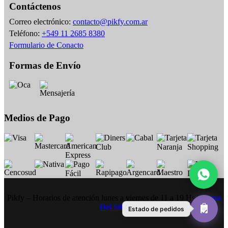
Contáctenos
Correo electrónico:
contacto@pikfy.com.ar
Teléfono:
+549 11 2685 8380
Formulario de Conacto
Formas de Envío
Medios de Pago
Pikfy – Horarios de atención lunes a viernes de 11 a 19 Hs |
Mapa
Del Sitio
Estado de pedidos