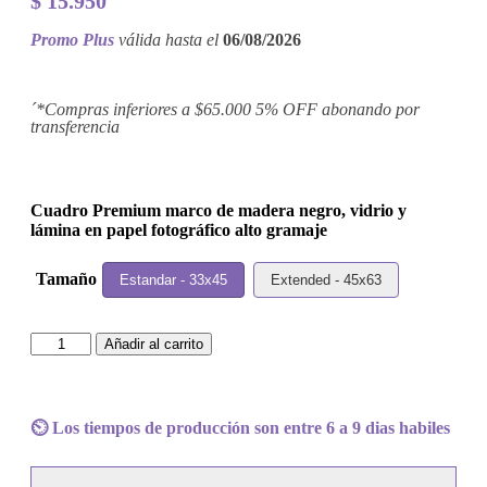
$
15.950
Promo Plus
válida hasta el
06/08/2026
´*Compras inferiores a $65.000 5% OFF abonando por
transferencia
Cuadro Premium marco de madera negro, vidrio y
lámina en papel fotográfico alto gramaje
Tamaño
Estandar - 33x45
Extended - 45x63
Cuadro
Añadir al carrito
Texas
-
Southside
cantidad
⏲️ Los tiempos de producción son entre 6 a 9 dias habiles