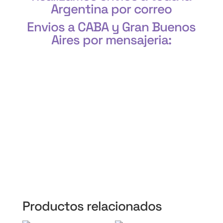
Argentina por correo
Envios a CABA y Gran Buenos
Aires por mensajeria:
CABA, Vicente López, San Isidro, San Fernando, San
Martín, 3 de Febrero, Pilar, Escobar, Campana,
Zárate, Morón, Ituzaingó, Hurlingham, La Matanza,
General Rodríguez, Marcos Paz, Luján, Avellaneda,
Lanús, Lomas de Zamora, Ensenada, Berisso, La
Plata, Presidente Perón, San Vicente, Cañuelas
Productos relacionados