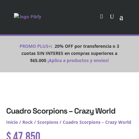
PROMO PLUS+
:
20% OFF por transferencia o 3
cuotas SIN INTERES en compras superiores a
$65.000
¡Aplica a productos y envios!
Cuadro Scorpions – Crazy World
Inicio
/
Rock
/
Scorpions
/ Cuadro Scorpions – Crazy World
$
47.850