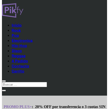
Inicio
Rock
Pop
Electronica
Hip-Hop
Disco
Reggae
A Pedido
Contacto
Carrito
PROMO PLUS+
:
20% OFF por transferencia o 3 cuotas SIN