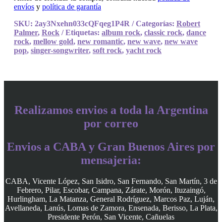
envíos
y
política de garantía
SKU:
2ay3Nxehn033cQFqeg1P4R
Categorías:
Robert
Palmer
,
Rock
Etiquetas:
album rock
,
classic rock
,
dance
rock
,
mellow gold
,
new romantic
,
new wave
,
new wave
pop
,
singer-songwriter
,
soft rock
,
yacht rock
Realizamos envios a toda la Argentina
por correo
Envios a CABA y Gran Buenos Aires por
mensajeria:
CABA, Vicente López, San Isidro, San Fernando, San Martín, 3 de
Febrero, Pilar, Escobar, Campana, Zárate, Morón, Ituzaingó,
Hurlingham, La Matanza, General Rodríguez, Marcos Paz, Luján,
Avellaneda, Lanús, Lomas de Zamora, Ensenada, Berisso, La Plata,
Presidente Perón, San Vicente, Cañuelas