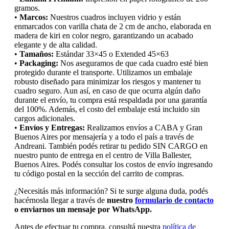
gramos.
•
Marcos:
Nuestros cuadros incluyen vidrio y están
enmarcados con varilla chata de 2 cm de ancho, elaborada en
madera de kiri en color negro, garantizando un acabado
elegante y de alta calidad.
•
Tamaños:
Estándar 33×45 o Extended 45×63
•
Packaging:
Nos aseguramos de que cada cuadro esté bien
protegido durante el transporte. Utilizamos un embalaje
robusto diseñado para minimizar los riesgos y mantener tu
cuadro seguro. Aun así, en caso de que ocurra algún daño
durante el envío, tu compra está respaldada por una garantía
del 100%. Además, el costo del embalaje está incluido sin
cargos adicionales.
•
Envíos y Entregas:
Realizamos envíos a CABA y Gran
Buenos Aires por mensajería y a todo el país a través de
Andreani. También podés retirar tu pedido SIN CARGO en
nuestro punto de entrega en el centro de Villa Ballester,
Buenos Aires. Podés consultar los costos de envío ingresando
tu código postal en la sección del carrito de compras.
¿Necesitás más información? Si te surge alguna duda, podés
hacérnosla llegar a través de
nuestro
formulario de contacto
o enviarnos un mensaje por WhatsApp.
Antes de efectuar tu compra, consultá nuestra
política de