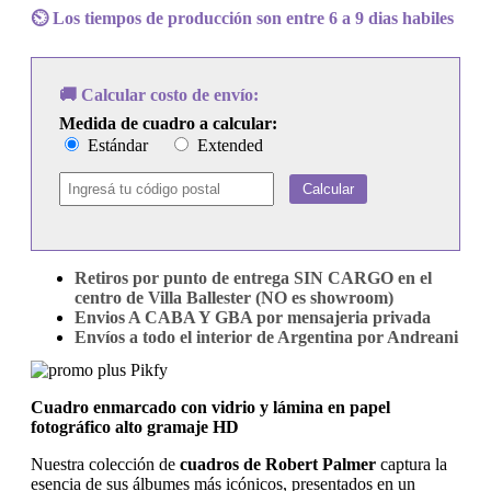
Some
⏲️ Los tiempos de producción son entre 6 a 9 dias habiles
People
Can
Do
What
🚚 Calcular costo de envío:
They
Medida de cuadro a calcular:
Like
Estándar
Extended
cantidad
Calcular
Retiros por punto de entrega SIN CARGO en el
centro de Villa Ballester (NO es showroom)
Envios A CABA Y GBA por mensajeria privada
Envíos a todo el interior de Argentina por Andreani
Cuadro enmarcado con vidrio y lámina en papel
fotográfico alto gramaje HD
Nuestra colección de
cuadros de Robert Palmer
captura la
esencia de sus álbumes más icónicos, presentados en un