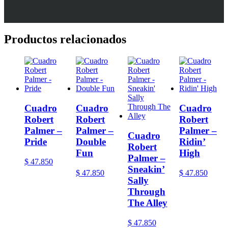
Productos relacionados
Cuadro
Cuadro
Cuadro
Robert
Robert
Robert
Palmer –
Palmer –
Palmer –
Cuadro
Pride
Double
Ridin’
Robert
Fun
High
Palmer –
$
47.850
Sneakin’
$
47.850
$
47.850
Sally
Through
The Alley
$
47.850