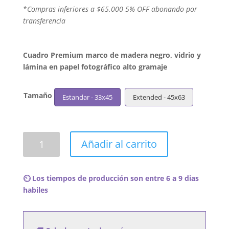
´*Compras inferiores a $65.000 5% OFF abonando por
transferencia
Cuadro Premium marco de madera negro, vidrio y
lámina en papel fotográfico alto gramaje
Tamaño
Estandar - 33x45
Extended - 45x63
Cuadro
Añadir al carrito
Ramones
-
Ramones
⏲️ Los tiempos de producción son entre 6 a 9 dias
cantidad
habiles