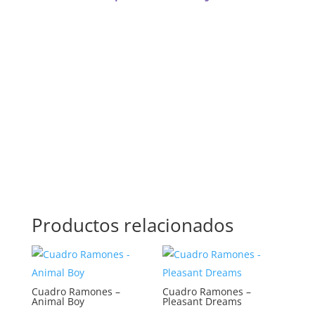
CABA, Vicente López, San Isidro, San Fernando, San
Martín, 3 de Febrero, Pilar, Escobar, Campana,
Zárate, Morón, Ituzaingó, Hurlingham, La Matanza,
General Rodríguez, Marcos Paz, Luján, Avellaneda,
Lanús, Lomas de Zamora, Ensenada, Berisso, La
Plata, Presidente Perón, San Vicente, Cañuelas
Productos relacionados
Cuadro Ramones –
Cuadro Ramones –
Animal Boy
Pleasant Dreams