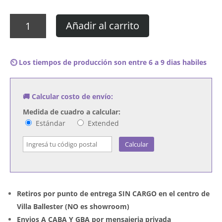
Cuadro
Añadir al carrito
Rage
Against
The
⏲️ Los tiempos de producción son entre 6 a 9 dias habiles
Machine
-
Renegades
🚚 Calcular costo de envío:
cantidad
Medida de cuadro a calcular:
Estándar
Extended
Calcular
Retiros por punto de entrega SIN CARGO en el centro de
Villa Ballester (NO es showroom)
Envios A CABA Y GBA por mensajeria privada