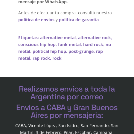
mensaje por WhatsApp.
Antes de efectuar tu compra, consultá nuestra
política de envíos
y
política de garantía
Etiquetas:
alternative metal
,
alternative rock
,
conscious hip hop
,
funk metal
,
hard rock
,
nu
metal
,
political hip hop
,
post-grunge
,
rap
metal
,
rap rock
,
rock
Realizamos envios a toda la
Argentina por correo
Envios a CABA y Gran Buenos
Aires por mensajeria:
CABA, Vicente López, San Isidro, San Fernando, San
Martín, 3 de Febrero, Pilar, Escobar, Campana,