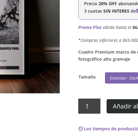
Precio
20% OFF
abonando 
3 cuotas
SIN INTERES
de
Promo Plus
válida hasta el
06
´*Compras inferiores a $65.00
Cuadro Premium marco de ma
fotográfico alto gramaje
Tamaño
Estandar - 33x
Cuadro
Añadir al
Radiohead
-
A
⏲️ Los tiempos de producció
Moon
Shaped