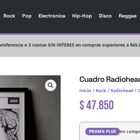
Rock
Pop
Electronica
Hip-Hop
Disco
Reggae
nsferencia o 3 cuotas SIN INTERES en compras superiores a $65.
Cuadro Radiohea
Inicio
/
Rock
/
Radiohead
/ 
$
47.850
en compr
PROMO PLUS