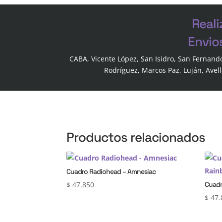
Reali
Envio
CABA, Vicente López, San Isidro, San Fernand
Rodríguez, Marcos Paz, Luján, Avel
Productos relacionados
Cuadro Radiohead – Amnesiac
$
47.850
Cuadr
$
47.