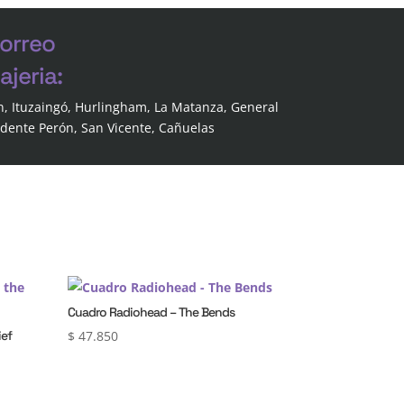
correo
jeria:
n, Ituzaingó, Hurlingham, La Matanza, General
idente Perón, San Vicente, Cañuelas
Cuadro Radiohead – The Bends
ief
$
47.850