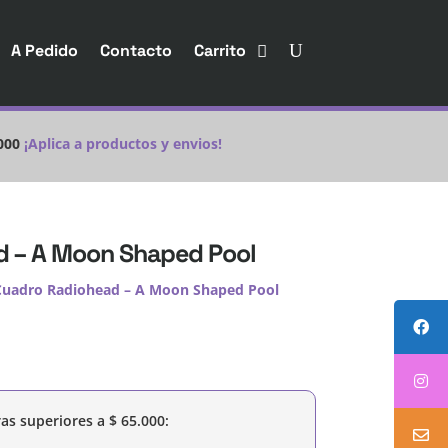
A Pedido
Contacto
Carrito
000
¡Aplica a productos y envios!
d – A Moon Shaped Pool
Cuadro Radiohead – A Moon Shaped Pool
as superiores a
$
65.000
: