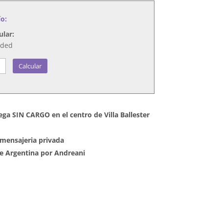
ío:
ular:
nded
Calcular
ega SIN CARGO en el centro de Villa Ballester
mensajeria privada
 de Argentina por Andreani