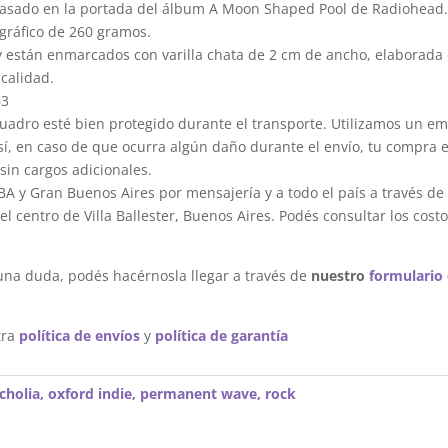
basado en la portada del álbum A Moon Shaped Pool de Radiohead
gráfico de 260 gramos.
y están enmarcados con varilla chata de 2 cm de ancho, elaborada 
calidad.
63
dro esté bien protegido durante el transporte. Utilizamos un em
sí, en caso de que ocurra algún daño durante el envío, tu compra 
sin cargos adicionales.
A y Gran Buenos Aires por mensajería y a todo el país a través de
 centro de Villa Ballester, Buenos Aires. Podés consultar los costo
una duda, podés hacérnosla llegar a través de
nuestro
formulario
tra
política de envíos
y
política de garantía
cholia
,
oxford indie
,
permanent wave
,
rock