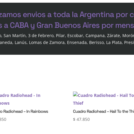
zamos envios a toda la Argentina por 
s a CABA y Gran Buenos Aires por mensa
o, San Martín, 3 de Febrero, Pilar, Escobar, Campana, Zárate, Moró
laneda, Lanús, Lomas de Zamora, Ensenada, Berisso, La Plata, Pres
o Radiohead – In Rainbows
Cuadro Radiohead – Hail To the Th
850
$
47.850