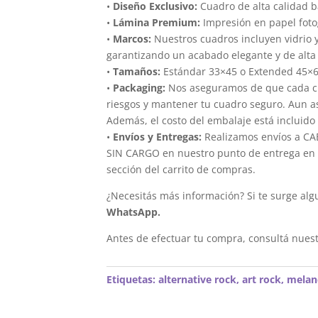
•
Diseño Exclusivo:
Cuadro de alta calidad 
•
Lámina Premium:
Impresión en papel foto
•
Marcos:
Nuestros cuadros incluyen vidrio 
garantizando un acabado elegante y de alta 
•
Tamaños:
Estándar 33×45 o Extended 45×
•
Packaging:
Nos aseguramos de que cada cua
riesgos y mantener tu cuadro seguro. Aun a
Además, el costo del embalaje está incluido 
•
Envíos y Entregas:
Realizamos envíos a CAB
SIN CARGO en nuestro punto de entrega en el
sección del carrito de compras.
¿Necesitás más información? Si te surge alg
WhatsApp.
Antes de efectuar tu compra, consultá nues
Etiquetas:
alternative rock
,
art rock
,
melan