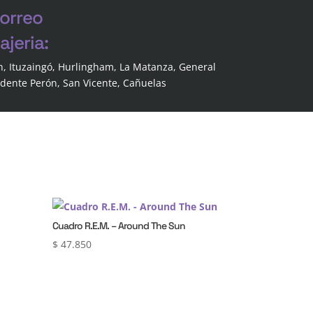
correo
jeria:
n, Ituzaingó, Hurlingham, La Matanza, General
idente Perón, San Vicente, Cañuelas
Cuadro R.E.M. – Around The Sun
$
47.850