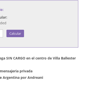
ío:
ular:
nded
Calcular
ega SIN CARGO en el centro de Villa Ballester
mensajeria privada
 de Argentina por Andreani