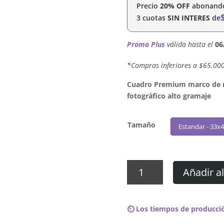
Precio
20% OFF
abonando 
3 cuotas
SIN INTERES
de
Promo Plus
válida hasta el
06
´*Compras inferiores a $65.00
Cuadro Premium marco de ma
fotográfico alto gramaje
Tamaño
Estandar - 33x
Cuadro
Añadir al
R.E.M.
-
Reveal
⏲️ Los tiempos de producció
cantidad