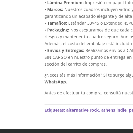
•
Lámina Premium:
Impresión en papel foto
•
Marcos:
Nuestros cuadros incluyen vidrio 
garantizando un acabado elegante y de alta 
•
Tamaños:
Estándar 33×45 o Extended 45×
•
Packaging:
Nos aseguramos de que cada cua
riesgos y mantener tu cuadro seguro. Aun a
Además, el costo del embalaje está incluido 
•
Envíos y Entregas:
Realizamos envíos a CAB
SIN CARGO en nuestro punto de entrega en el
sección del carrito de compras.
¿Necesitás más información? Si te surge alg
WhatsApp.
Antes de efectuar tu compra, consultá nues
Etiquetas:
alternative rock
,
athens indie
,
p