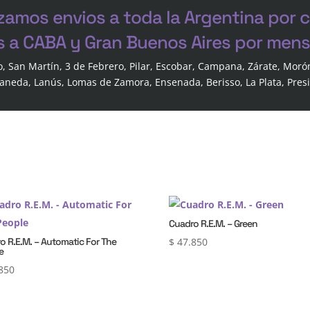
zamos envios a toda la Argentina por 
s a CABA y Gran Buenos Aires por mensa
o, San Martín, 3 de Febrero, Pilar, Escobar, Campana, Zárate, Moró
laneda, Lanús, Lomas de Zamora, Ensenada, Berisso, La Plata, Pres
Cuadro R.E.M. – Green
o R.E.M. – Automatic For The
$
47.850
e
850