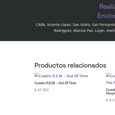
Reali
Envio
CABA, Vicente López, San Isidro, San Fernand
Rodríguez, Marcos Paz, Luján, Avel
Productos relacionados
Cuadro R.E.M. – Out Of Time
$
47.850
Cuadr
Peopl
$
47.