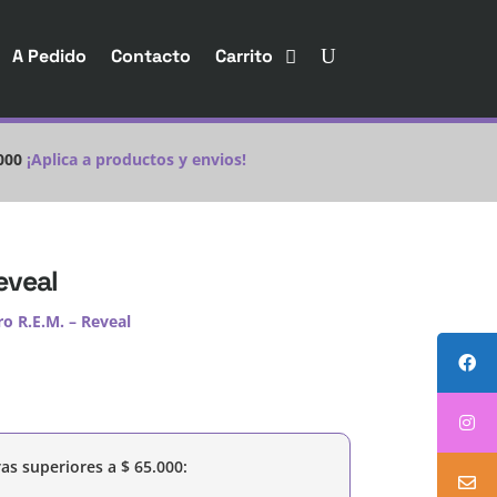
A Pedido
Contacto
Carrito
000
¡Aplica a productos y envios!
eveal
o R.E.M. – Reveal
as superiores a
$
65.000
: