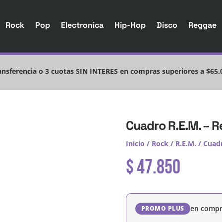
Rock
Pop
Electronica
Hip-Hop
Disco
Reggae
nsferencia o 3 cuotas SIN INTERES en compras superiores a $65.
Cuadro R.E.M. – R
Inicio
/
Rock
/
R.E.M.
/ Cuadr
$
47.850
en compr
PROMO PLUS