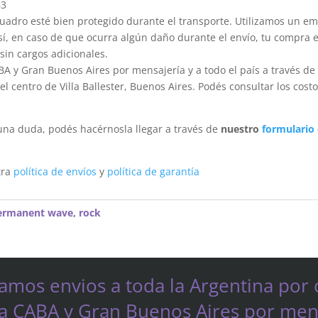
63
dro esté bien protegido durante el transporte. Utilizamos un em
sí, en caso de que ocurra algún daño durante el envío, tu compra 
sin cargos adicionales.
A y Gran Buenos Aires por mensajería y a todo el país a través de
 centro de Villa Ballester, Buenos Aires. Podés consultar los costo
una duda, podés hacérnosla llegar a través de
nuestro
formulario
tra
política de envíos
y
política de garantía
ermanent wave
,
rock
zamos envios a toda la Argentina por 
 a CABA y Gran Buenos Aires por mens