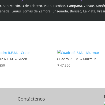
o, San Martín, 3 de Febrero, Pilar, Escobar, Campana, Zárate, Moró
laneda, Lanús, Lomas de Zamora, Ensenada, Berisso, La Plata, Pres
ro R.E.M. – Green
Cuadro R.E.M. – Murmur
850
$
47.850
Contáctenos