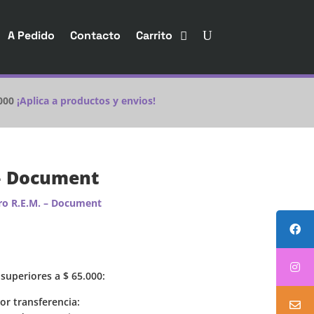
A Pedido
Contacto
Carrito
000
¡Aplica a productos y envios!
 – Document
ro R.E.M. – Document
superiores a
$
65.000
:
r transferencia: