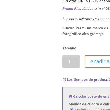
3 cuotas
SIN INTERES
de
abo
Promo Plus
válida hasta el
06
´*Compras inferiores a $65.00
Cuadro Premium marco de ma
fotográfico alto gramaje
Tamaño
Cuadro
Añadir al
R.E.M.
-
Document
⏲️ Los tiempos de producció
cantidad
🚚 Calcular costo de env
Medida de cuadro a calc
Estándar
Exte