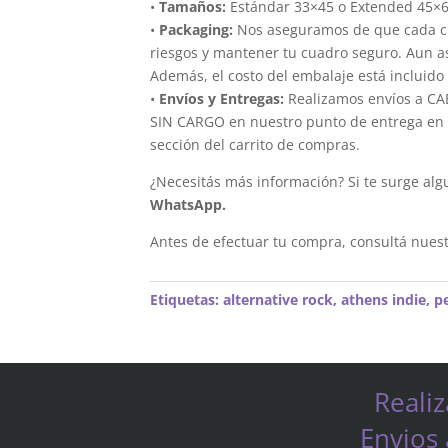
•
Tamaños:
Estándar 33×45 o Extended 45×
•
Packaging:
Nos aseguramos de que cada cua
riesgos y mantener tu cuadro seguro. Aun a
Además, el costo del embalaje está incluido 
•
Envíos y Entregas:
Realizamos envíos a CAB
SIN CARGO en nuestro punto de entrega en el
sección del carrito de compras.
¿Necesitás más información? Si te surge alg
WhatsApp.
Antes de efectuar tu compra, consultá nues
Etiquetas:
alternative rock
,
athens indie
,
p
Reali
Envios