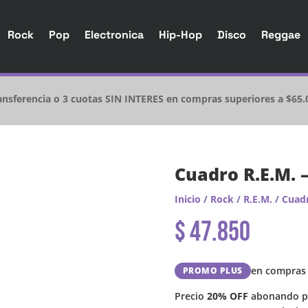
Rock
Pop
Electronica
Hip-Hop
Disco
Reggae
nsferencia o 3 cuotas SIN INTERES en compras superiores a $65.
Cuadro R.E.M.
Inicio
/
Rock
/
R.E.M.
/ Cuad
$
47.850
en compras 
PROMO PLUS
Precio
20% OFF
abonando po