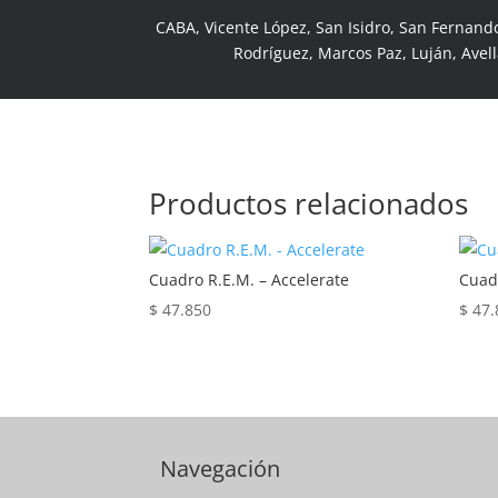
CABA, Vicente López, San Isidro, San Fernand
Rodríguez, Marcos Paz, Luján, Avel
Productos relacionados
Cuadro R.E.M. – Accelerate
Cuad
$
47.850
$
47.
Navegación