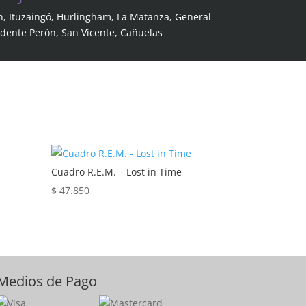
n, Ituzaingó, Hurlingham, La Matanza, General
idente Perón, San Vicente, Cañuelas
Cuadro R.E.M. – Lost in Time
$
47.850
Medios de Pago