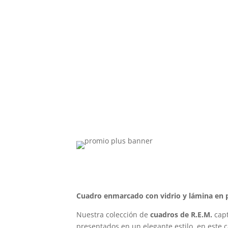
Cuadro enmarcado con vidrio y lámina en p
Nuestra colección de
cuadros de R.E.M.
capt
presentados en un elegante estilo, en este 