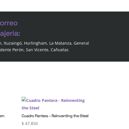
correo
jeria:
n, Ituzaingó, Hurlingham, La Matanza, General
idente Perón, San Vicente, Cañuelas
ern
Cuadro Pantera – Reinventing the Steel
$
47.850