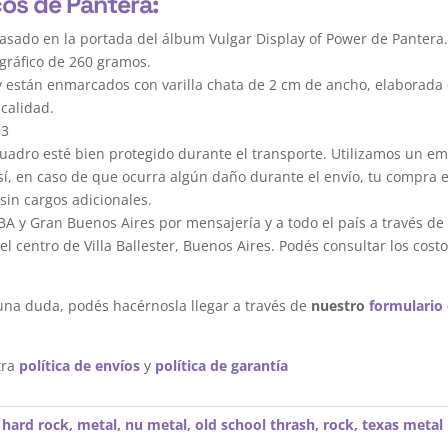
cos de Pantera:
asado en la portada del álbum Vulgar Display of Power de Pantera
gráfico de 260 gramos.
y están enmarcados con varilla chata de 2 cm de ancho, elaborada 
calidad.
63
dro esté bien protegido durante el transporte. Utilizamos un em
sí, en caso de que ocurra algún daño durante el envío, tu compra 
sin cargos adicionales.
A y Gran Buenos Aires por mensajería y a todo el país a través de
 centro de Villa Ballester, Buenos Aires. Podés consultar los costo
una duda, podés hacérnosla llegar a través de
nuestro
formulario
tra
política de envíos
y
política de garantía
,
hard rock
,
metal
,
nu metal
,
old school thrash
,
rock
,
texas metal