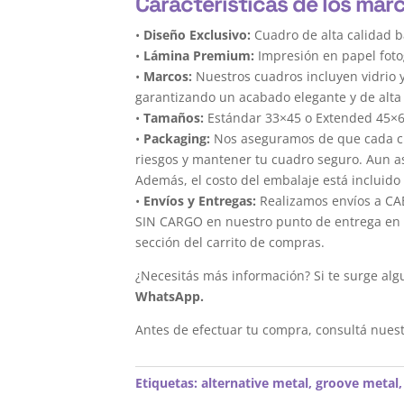
Características de los mar
•
Diseño Exclusivo:
Cuadro de alta calidad b
•
Lámina Premium:
Impresión en papel foto
•
Marcos:
Nuestros cuadros incluyen vidrio 
garantizando un acabado elegante y de alta 
•
Tamaños:
Estándar 33×45 o Extended 45×
•
Packaging:
Nos aseguramos de que cada cua
riesgos y mantener tu cuadro seguro. Aun a
Además, el costo del embalaje está incluido 
•
Envíos y Entregas:
Realizamos envíos a CAB
SIN CARGO en nuestro punto de entrega en el
sección del carrito de compras.
¿Necesitás más información? Si te surge alg
WhatsApp.
Antes de efectuar tu compra, consultá nues
Etiquetas:
alternative metal
,
groove metal