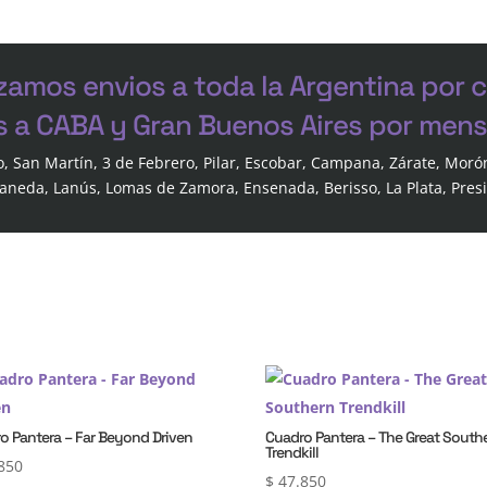
zamos envios a toda la Argentina por 
s a CABA y Gran Buenos Aires por mensa
o, San Martín, 3 de Febrero, Pilar, Escobar, Campana, Zárate, Moró
laneda, Lanús, Lomas de Zamora, Ensenada, Berisso, La Plata, Pres
o Pantera – Far Beyond Driven
Cuadro Pantera – The Great South
Trendkill
850
$
47.850