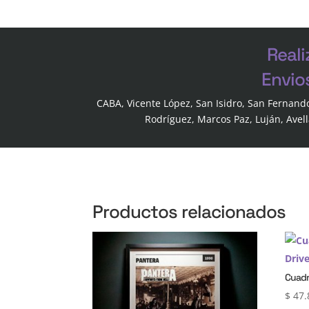
Reali
Envio
CABA, Vicente López, San Isidro, San Fernand
Rodríguez, Marcos Paz, Luján, Avel
Productos relacionados
Cuadr
$
47.