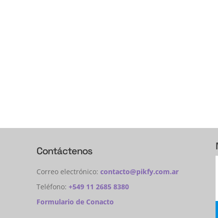
Contáctenos
Correo electrónico:
contacto@pikfy.com.ar
Teléfono:
+549 11 2685 8380
Formulario de Conacto