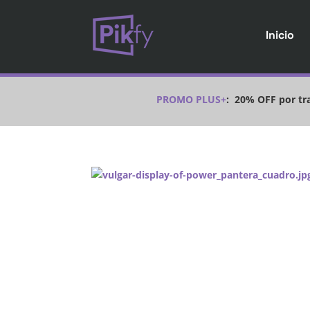
Inicio
PROMO PLUS+
:
20% OFF por tra