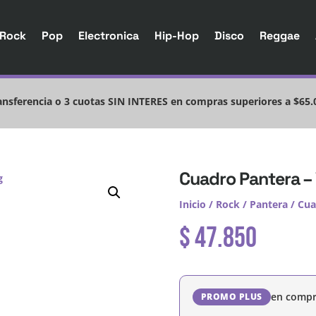
Rock
Pop
Electronica
Hip-Hop
Disco
Reggae
nsferencia o 3 cuotas SIN INTERES en compras superiores a $65.
Cuadro Pantera – 
Inicio
/
Rock
/
Pantera
/ Cua
$
47.850
en compr
PROMO PLUS