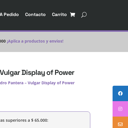
A Pedido
Contacto
Carrito
000
¡Aplica a productos y envios!
Vulgar Display of Power
dro Pantera – Vulgar Display of Power
as superiores a
$
65.000
: