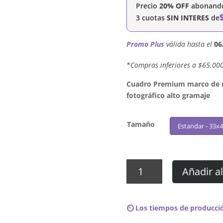
Precio
20% OFF
abonando 
3 cuotas
SIN INTERES
de
Promo Plus
válida hasta el
06
´*Compras inferiores a $65.00
Cuadro Premium marco de ma
fotográfico alto gramaje
Tamaño
Estandar - 33x
Cuadro
Añadir al
Pantera
-
Vulgar
⏲️ Los tiempos de producció
Display
of