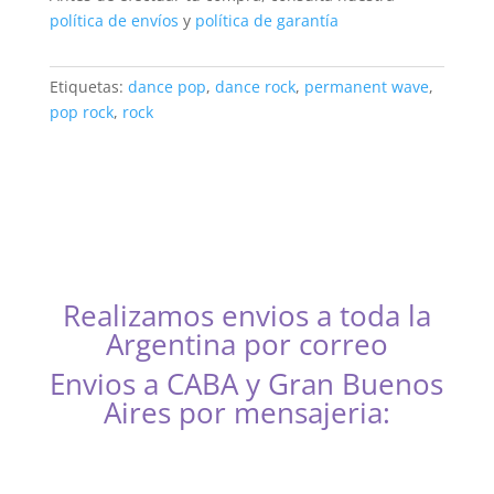
política de envíos
y
política de garantía
Etiquetas:
dance pop
,
dance rock
,
permanent wave
,
pop rock
,
rock
Realizamos envios a toda la
Argentina por correo
Envios a CABA y Gran Buenos
Aires por mensajeria:
CABA, Vicente López, San Isidro, San Fernando, San
Martín, 3 de Febrero, Pilar, Escobar, Campana,