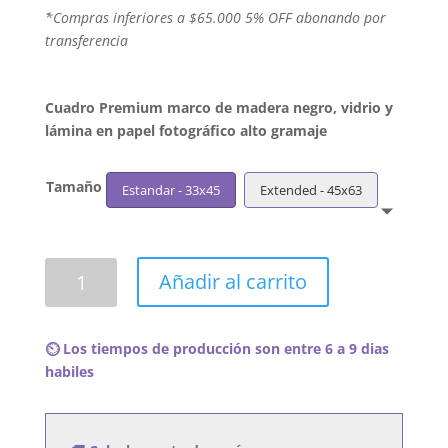
´*Compras inferiores a $65.000 5% OFF abonando por
transferencia
Cuadro Premium marco de madera negro, vidrio y
lámina en papel fotográfico alto gramaje
Tamaño
Estandar - 33x45
Extended - 45x63
Cuadro
Añadir al carrito
No
Doubt
-
⏲️ Los tiempos de producción son entre 6 a 9 dias
The
habiles
Beacon
Street
Collection