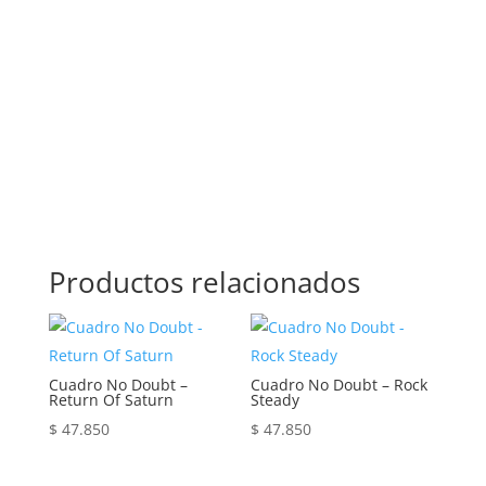
Zárate, Morón, Ituzaingó, Hurlingham, La Matanza,
General Rodríguez, Marcos Paz, Luján, Avellaneda,
Lanús, Lomas de Zamora, Ensenada, Berisso, La
Plata, Presidente Perón, San Vicente, Cañuelas
Productos relacionados
Cuadro No Doubt –
Cuadro No Doubt – Rock
Return Of Saturn
Steady
$
47.850
$
47.850