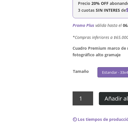
Precio
20% OFF
abonando 
3 cuotas
SIN INTERES
de
Promo Plus
válida hasta el
06
´*Compras inferiores a $65.00
Cuadro Premium marco de ma
fotográfico alto gramaje
Tamaño
Estandar - 33x
Cuadro
Añadir al
Neil
Young
-
⏲️ Los tiempos de producció
Prairie
Wind