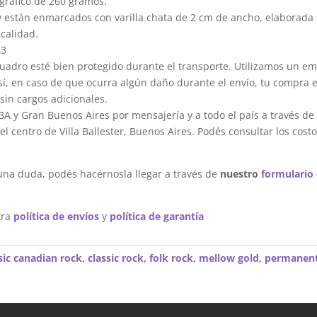
gráfico de 260 gramos.
y están enmarcados con varilla chata de 2 cm de ancho, elaborada 
calidad.
63
dro esté bien protegido durante el transporte. Utilizamos un em
sí, en caso de que ocurra algún daño durante el envío, tu compra 
sin cargos adicionales.
A y Gran Buenos Aires por mensajería y a todo el país a través de
 centro de Villa Ballester, Buenos Aires. Podés consultar los costo
una duda, podés hacérnosla llegar a través de
nuestro
formulario
tra
política de envíos
y
política de garantía
sic canadian rock
,
classic rock
,
folk rock
,
mellow gold
,
permanen