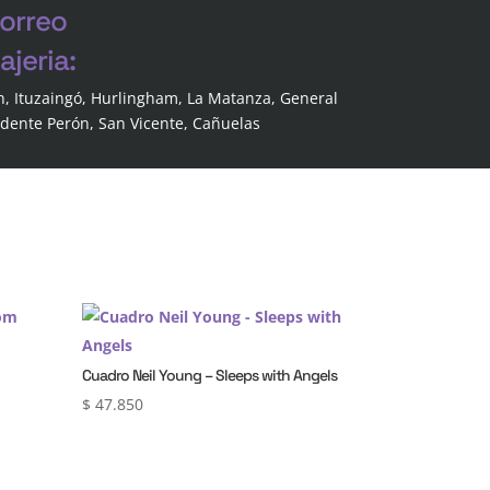
correo
jeria:
n, Ituzaingó, Hurlingham, La Matanza, General
idente Perón, San Vicente, Cañuelas
Cuadro Neil Young – Sleeps with Angels
$
47.850