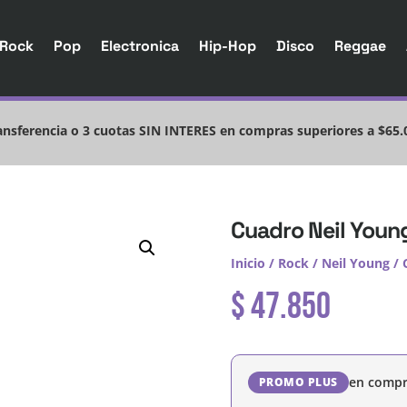
Rock
Pop
Electronica
Hip-Hop
Disco
Reggae
nsferencia o 3 cuotas SIN INTERES en compras superiores a $65.
Cuadro Neil Young
Inicio
/
Rock
/
Neil Young
/ 
$
47.850
en compr
PROMO PLUS