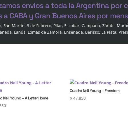
zamos envios a toda la Argentina por 
s a CABA y Gran Buenos Aires por mensa
o, San Martín, 3 de Febrero, Pilar, Escobar, Campana, Zárate, Moró
laneda, Lanús, Lomas de Zamora, Ensenada, Berisso, La Plata, Pres
Cuadro Neil Young – Freedom
o Neil Young – A Letter Home
$
47.850
850