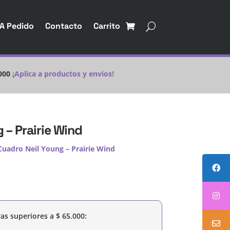
A Pedido
Contacto
Carrito
000
¡Aplica a productos y envios!
 – Prairie Wind
Cuadro Neil Young – Prairie Wind
as superiores a
$
65.000
: