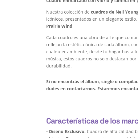
Cuadro enmarcado con vidrio y lámina en p
Nuestra colección de
cuadros de Neil Youn
icónicos, presentados en un elegante estilo,
Prairie Wind
.
Cada cuadro es una obra de arte que combi
reflejan la estética única de cada álbum, c
cualquier ambiente, desde tu hogar hasta tu 
música, estos cuadros no solo destacan por 
durabilidad.
Si no encontrás el álbum, single o compila
dudes en contactarnos. Estaremos encantad
Características de los mar
•
Diseño Exclusivo:
Cuadro de alta calidad b