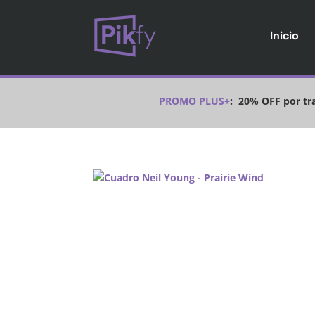
Inicio
PROMO PLUS+
:
20% OFF por tra