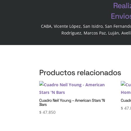
Reali
Envio
CABA, Vicente López, San Isidro, San Fernand
Rodríguez, Marcos Paz, Luján, Avel
Productos relacionados
Cuadro Neil Young – American Stars ‘N
Cuadr
Bars
$
47.
$
47.850