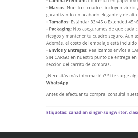
•
Lámina Premium:
Impresión en papel foto
•
Marcos:
Nuestros cuadros incluyen vidrio 
garantizando un acabado elegante y de alta 
•
Tamaños:
Estándar 33×45 o Extended 45×
•
Packaging:
Nos aseguramos de que cada cua
riesgos y mantener tu cuadro seguro. Aun a
Además, el costo del embalaje está incluido 
•
Envíos y Entregas:
Realizamos envíos a CAB
SIN CARGO en nuestro punto de entrega en el
sección del carrito de compras.
¿Necesitás más información? Si te surge alg
WhatsApp.
Antes de efectuar tu compra, consultá nues
Etiquetas:
canadian singer-songwriter
,
clas