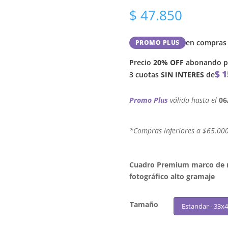
$
47.850
en compras 
PROMO PLUS
Precio
20% OFF
abonando po
$
1
3 cuotas
SIN INTERES
de
Promo Plus
válida hasta el
06
´*Compras inferiores a $65.00
Cuadro Premium marco de ma
fotográfico alto gramaje
Tamaño
Estandar - 33x