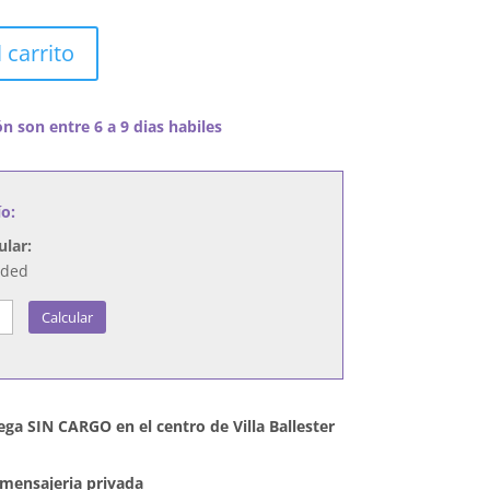
 carrito
n son entre 6 a 9 dias habiles
ío:
ular:
nded
Calcular
ega SIN CARGO en el centro de Villa Ballester
mensajeria privada