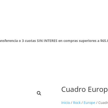
Inicio
Rock
Pop
Electronica
Hip-Hop
Disco
Regga
nsferencia o 3 cuotas SIN INTERES en compras superiores a $65.
Cuadro Europe
Inicio
/
Rock
/
Europe
/ Cuadr