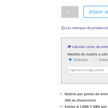
Cuadro
Añadir al
Europe
-
Secret
⏲️ Los tiempos de producció
Society
cantidad
🚚 Calcular costo de env
Medida de cuadro a calc
Estándar
Exte
Retiros por punto de entr
(NO es showroom)
Envios A CABA Y GBA por 