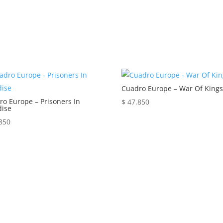
Cuadro Europe – War Of King
ro Europe – Prisoners In
$
47.850
dise
850