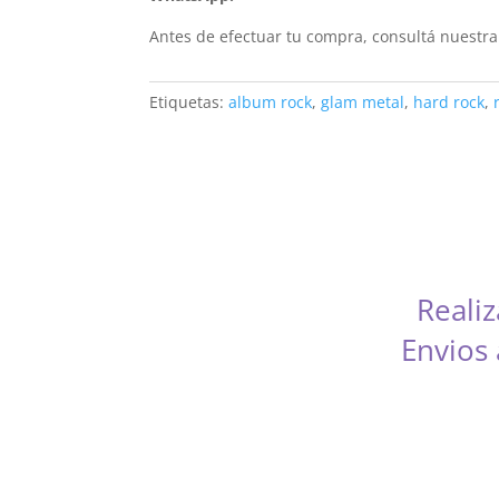
Antes de efectuar tu compra, consultá nuestr
Etiquetas:
album rock
,
glam metal
,
hard rock
,
Reali
Envios
CABA, Vicente López, San Isidro, San Fernand
Rodríguez, Marcos Paz, Luján, Avel