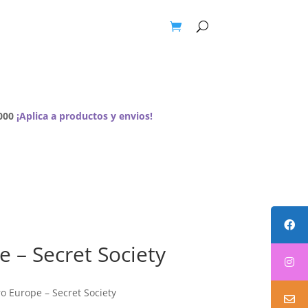
e
A Pedido
Contacto
Carrito
000
¡Aplica a productos y envios!
 – Secret Society
o Europe – Secret Society