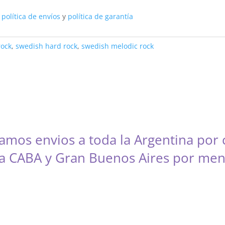
a
política de envíos
y
política de garantía
rock
,
swedish hard rock
,
swedish melodic rock
zamos envios a toda la Argentina por 
 a CABA y Gran Buenos Aires por mens
o, San Martín, 3 de Febrero, Pilar, Escobar, Campana, Zárate, Moró
laneda, Lanús, Lomas de Zamora, Ensenada, Berisso, La Plata, Pres