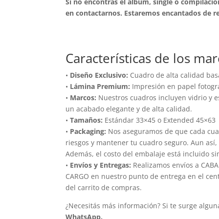
Si no encontrás el álbum, single o compilac
en contactarnos. Estaremos encantados de rea
Características de los ma
•
Diseño Exclusivo:
Cuadro de alta calidad bas
•
Lámina Premium:
Impresión en papel fotogr
•
Marcos:
Nuestros cuadros incluyen vidrio y e
un acabado elegante y de alta calidad.
•
Tamaños:
Estándar 33×45 o Extended 45×63
•
Packaging:
Nos aseguramos de que cada cuadr
riesgos y mantener tu cuadro seguro. Aun así,
Además, el costo del embalaje está incluido si
•
Envíos y Entregas:
Realizamos envíos a CABA 
CARGO en nuestro punto de entrega en el centro
del carrito de compras.
¿Necesitás más información? Si te surge algun
WhatsApp.