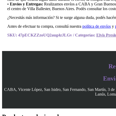
•
Envíos y Entregas:
Realizamos envíos a CABA y Gran Buenos Air
el centro de Villa Ballester, Buenos Aires. Podés consultar los cos
¿Necesitás más información? Si te surge alguna duda, podés hacérn
Antes de efectuar tu compra, consultá nuestra
política de envíos
y
SKU:
47pECKZZzoUQ2aug4zJLGv
Categorías:
Elvis Presl
Re
Envi
CABA, Vicente López, San Isidro, San Fernando, San Martín, 3 de 
Lanús, Lomas