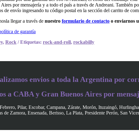
es por mensajería y a todo el país a través de Andreani. También po
tos de envío ingresando tu código postal en la sección del carrito de com
osla llegar a través de
nuestro
formulario de contacto
o enviarnos 
política de garantía
ey
,
Rock
Etiquetas:
rock-and-roll
,
rockabilly
alizamos envios a toda la Argentina por cor
os a CABA y Gran Buenos Aires por mensaj
Febrero, Pilar, Escobar, Campana, Zárate, Morón, Ituzaingó, Hurlingh
 de Zamora, Ensenada, Berisso, La Plata, Presidente Perón, San Vice