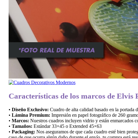
Características de los marcos de Elvis 
•
Diseño Exclusivo:
Cuadro de alta calidad basado en la portada 
•
Lámina Premium:
Impresión en papel fotográfico de 260 gramo
•
Marcos:
Nuestros cuadros incluyen vidrio y están enmarcados con
•
Tamaños:
Estándar 33×45 o Extended 45×63
•
Packaging:
Nos aseguramos de que cada cuadro esté bien protegi
caso de que ocurra algún daño durante el envío, tu compra está res