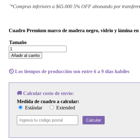
´*Compras inferiores a $65.000 5% OFF abonando por transfere
Cuadro Premium marco de madera negro, vidrio y lámina en p
Tamaño
Cuadro
Elvis
Añadir al carrito
Presley
-
Promised
⏲️ Los tiempos de producción son entre 6 a 9 dias habiles
Land
cantidad
🚚 Calcular costo de envío:
Medida de cuadro a calcular:
Estándar
Extended
Calcular