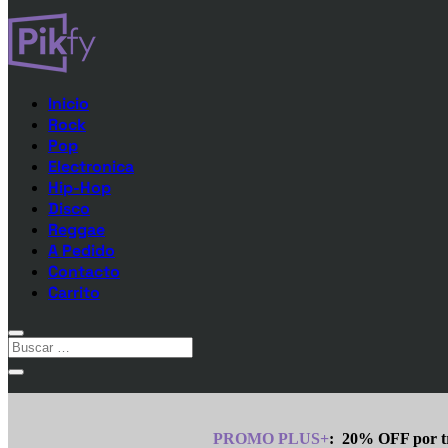
Inicio
Rock
Pop
Electronica
Hip-Hop
Disco
Reggae
A Pedido
Contacto
Carrito
PROMO PLUS+
:
20% OFF por tr