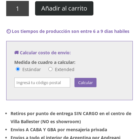
Cuadro
Añadir al carrito
Elvis
Presley
-
⏲️ Los tiempos de producción son entre 6 a 9 dias habiles
King
Creole
cantidad
🚚 Calcular costo de envío:
Medida de cuadro a calcular:
Estándar
Extended
Calcular
Retiros por punto de entrega SIN CARGO en el centro de
Villa Ballester (NO es showroom)
Envios A CABA Y GBA por mensajeria privada
Envíos a todo el interior de Argentina por Andreani