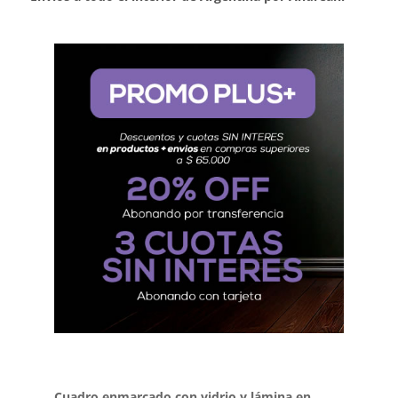
Cuadro enmarcado con vidrio y lámina en